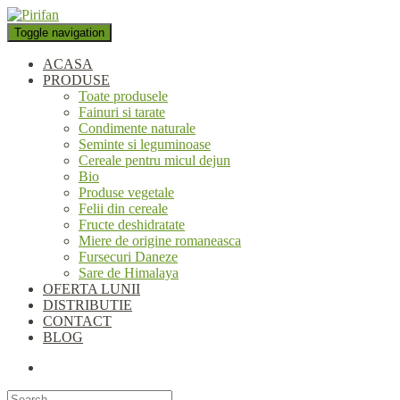
Folosim cookie-uri pentru a
personaliza conținutul și anunțurile, pentru a oferi funcții de rețele
Toggle navigation
sociale și pentru a analiza traficul. De asemenea, le oferim partenerilor
de rețele sociale, de publicitate și de analize informații cu privire la
ACASA
modul în care folosiți site-ul nostru. Aceștia le pot combina cu alte
PRODUSE
informații oferite de dvs. sau culese în urma folosirii serviciilor lor.
Toate produsele
Okay, thanks
Fainuri si tarate
Condimente naturale
Seminte si leguminoase
Cereale pentru micul dejun
Bio
Produse vegetale
Felii din cereale
Fructe deshidratate
Miere de origine romaneasca
Fursecuri Daneze
Sare de Himalaya
OFERTA LUNII
DISTRIBUTIE
CONTACT
BLOG