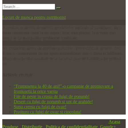
Locuri de munca pentru nutritionist
De ce Pirifan?
Acordam o atentie deosebita produselor naturale si sanatoase, iar o
dieta sanatoasa duce la un aspect fizic mai placut, la o viata mai
lunga si cu mai putine probleme medicale.
Din inima naturii!
Ne extindem gama de produse naturale , nemodificate genetic fara
E-uri si conservanti cu un aport semnificativ intr-o dieta echilibrata.
Dragostea pentru sanatate ne-a facut sa punem Calitatea pe primul
loc.
Articole
recente
“Frumusetea la 40 de ani!”-o campanie de promovare a
frumusetii la orice varsta
File de peste in crusta de fulgi de porumb!
Desert cu fulgi de porumb si unt de arahide!
Supa crema cu fulgi de ovaz!
Prajitura cu fulgi de ovaz si ciocolata!
Pirifan © Copyright 2017
Acasa
|
Produse
|
Distributie
|
Politica de confidentialitate
|
Google+
|