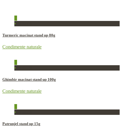
+
•
In stock
Turmeric macinat stand up 80g
Condimente naturale
+
•
In stock
Ghimbir macinat stand up 100g
Condimente naturale
+
•
In stock
Patrunjel stand up 15g