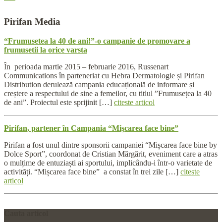
Pirifan
Media
“Frumusetea la 40 de ani!”-o campanie de promovare a
frumusetii la orice varsta
În perioada martie 2015 – februarie 2016, Russenart
Communications în parteneriat cu Hebra Dermatologie și Pirifan
Distribution derulează campania educațională de informare și
creștere a respectului de sine a femeilor, cu titlul ”Frumusețea la 40
de ani”. Proiectul este sprijinit […]
citeste articol
Pirifan, partener în Campania “Mişcarea face bine”
Pirifan a fost unul dintre sponsorii campaniei “Mișcarea face bine by
Dolce Sport”, coordonat de Cristian Mărgărit, eveniment care a atras
o mulțime de entuziaști ai sportului, implicându-i într-o varietate de
activități. “Mișcarea face bine” a constat în trei zile […]
citeste
articol
Cauta
articol