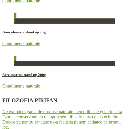
Condimente naturale
+
•
In stock
Boia afumata stand up 75g
Condimente naturale
+
•
In stock
Sare marina stand up 200g
Condimente naturale
FILOZOFIA
PIRIFAN
Ne extindem gama de produse naturale, nemodificate genetic, fara
E-uri si conservanti,cu un aport semnificativ intr-o dieta echilibrata.
Dragostea pentru sanatate ne-a facut sa punem calitatea pe primul
loc.