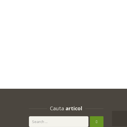
Cauta
articol