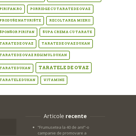
PIRIFAN.RO
PORRIDGE CU TARATE DE OVAZ
PRODUSE NATURISTE
RECOLTAREA MIERII
SPONSOR PIRIFAN
SUPA CREMA CU TARATE
TARATE DE OVAZ
TARATE DE OVAZ DUKAN
TARATE DE OVAZ REGIMUL DUKAN
TARATELE DE OVAZ
TARATE DUKAN
TARATELE DUKAN
VITAMINE
Articole
recente
“Frumusetea la 40 de ani!”-o
campanie de promovare a