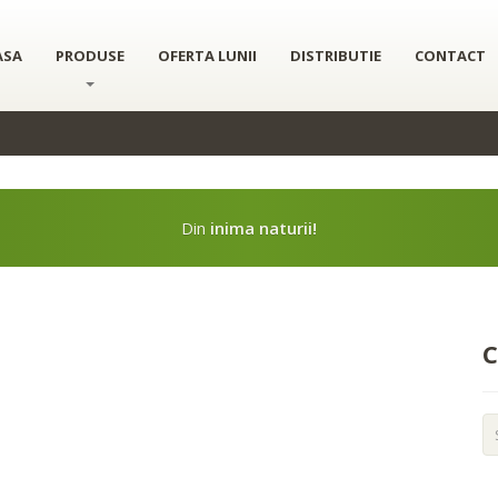
onținutul și anunțurile, pentru a oferi funcții de rețele sociale și pentru 
 site-ul nostru. Aceștia le pot combina cu alte informații oferite de dvs. sau c
ASA
PRODUSE
OFERTA LUNII
DISTRIBUTIE
CONTACT
Din
inima naturii!
C