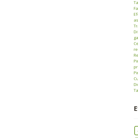
Ta
Fa
Ef
as
Tr
Di
ga
Ce
r
Re
Pi
pr
Pi
Cu
Di
Ta
E