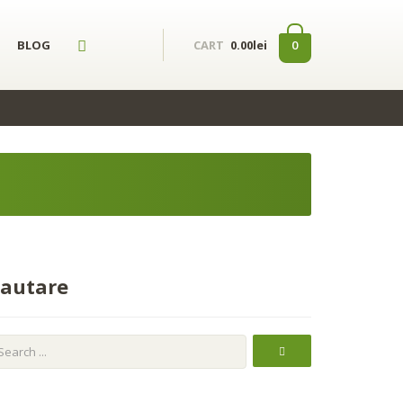
a analiza traficul. De asemenea, le oferim partenerilor de rețele sociale,
ulese în urma folosirii serviciilor lor.
Okay, thanks
BLOG
0
CART
0.00lei
autare