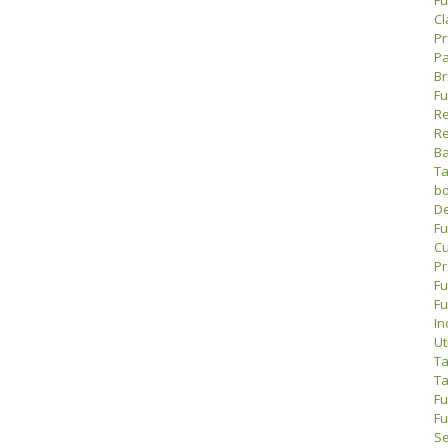
Cl
Pr
Pa
Br
Fu
Re
Re
Ba
Ta
bo
De
Fu
Cu
Pr
Fu
Fu
In
Ut
Ta
Ta
Fu
Fu
Se