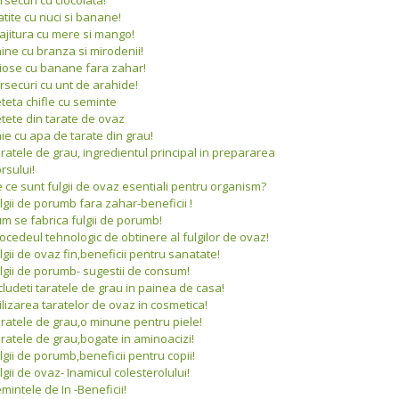
atite cu nuci si banane!
ajitura cu mere si mango!
ine cu branza si mirodenii!
iose cu banane fara zahar!
rsecuri cu unt de arahide!
teta chifle cu seminte
tete din tarate de ovaz
ie cu apa de tarate din grau!
ratele de grau, ingredientul principal in prepararea
rsului!
 ce sunt fulgii de ovaz esentiali pentru organism?
lgii de porumb fara zahar-beneficii !
m se fabrica fulgii de porumb!
ocedeul tehnologic de obtinere al fulgilor de ovaz!
lgii de ovaz fin,beneficii pentru sanatate!
lgii de porumb- sugestii de consum!
cludeti taratele de grau in painea de casa!
ilizarea taratelor de ovaz in cosmetica!
ratele de grau,o minune pentru piele!
ratele de grau,bogate in aminoacizi!
lgii de porumb,beneficii pentru copii!
lgii de ovaz- Inamicul colesterolului!
mintele de In -Beneficii!