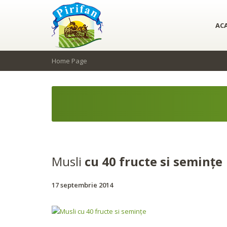
Folosim cookie-uri pentru a personaliza c
de publicitate și de analize informații cu privire la modul în care folosiți
AC
Home Page
Musli
cu 40 fructe si seminţe
17 septembrie 2014