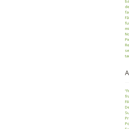
ba
de
fa
Fă
fu
m
No
Pi
Re
se
ta
A
“F
fr
Fi
De
Su
Pr
Po
Fu