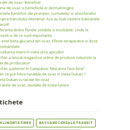
rate de ovaz- Beneficii!
ina de ovaz si benefiicile ei dermatologice
ectele benefice ale prunelor, curmalelor si smochinelor
upra tranzitului intestinal. Asa au luat nastere batoanele
anzit!
ferenta dintre fibrele solubile si insolubile. Unde le
sesti si de ce sunt importante
 este beta-glucanul din ovaz. Efecte terapeutice si doze
ecomandate
coltarea mierii in viata unui apicultor
rifan a lansat magazinul online de produse naturiste la
et de producator!
rifan, partener în Campania “Mişcarea face bine”
m se pot folosi taratele de ovaz in Dieta Dukan ?
eta Dukan cu tarate de ovaz
ratele de ovaz, laudate de toata lumea
tichete
ALIMENTE FIBRE
BATOANE CEREALE TRANZIT