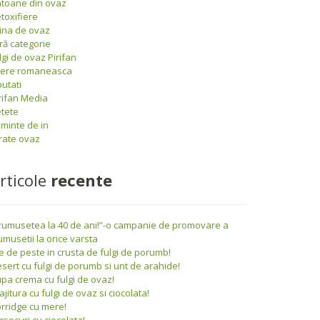
toane din ovaz
toxifiere
ina de ovaz
ră categorie
lgi de ovaz Pirifan
iere romaneasca
utati
rifan Media
tete
minte de in
rate ovaz
rticole
recente
rumusetea la 40 de ani!”-o campanie de promovare a
umusetii la orice varsta
le de peste in crusta de fulgi de porumb!
sert cu fulgi de porumb si unt de arahide!
pa crema cu fulgi de ovaz!
ajitura cu fulgi de ovaz si ciocolata!
rridge cu mere!
rsecuri cu ciocolata!