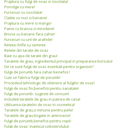
Prajitura cu fulgi de ovaz si ciocolata!
Porridge cu mere!
Fursecuri cu ciocolata!
Clatite cu nuci si banane!
Prajitura cu mere si mango!
Paine cu branza si mirodenii!
Briose cu banane fara zahar!
Fursecuri cu unt de arahide!
Reteta chifle cu seminte
Retete din tarate de ovaz
Baie cu apa de tarate din grau!
Taratele de grau, ingredientul principal in prepararea borsului!
De ce sunt fulgii de ovaz esentiali pentru organism?
Fulgii de porumb fara zahar-beneficii !
Cum se fabrica fulgii de porumb!
Procedeul tehnologic de obtinere al fulgilor de ovaz!
Fulgii de ovaz fin,beneficii pentru sanatate!
Fulgii de porumb- sugestii de consum!
Includeti taratele de grau in painea de casa!
Utilizarea taratelor de ovaz in cosmetica!
Taratele de grau,o minune pentru piele!
Taratele de grau,bogate in aminoacizi!
Fulgii de porumb,beneficii pentru copii!
Fulgii de ovaz- Inamicul colesterolului!