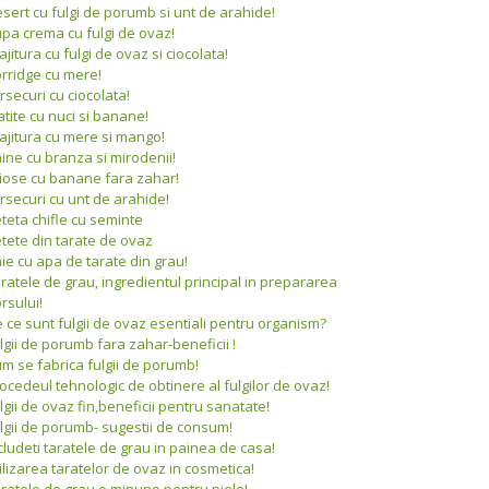
sert cu fulgi de porumb si unt de arahide!
pa crema cu fulgi de ovaz!
ajitura cu fulgi de ovaz si ciocolata!
rridge cu mere!
rsecuri cu ciocolata!
atite cu nuci si banane!
ajitura cu mere si mango!
ine cu branza si mirodenii!
iose cu banane fara zahar!
rsecuri cu unt de arahide!
teta chifle cu seminte
tete din tarate de ovaz
ie cu apa de tarate din grau!
ratele de grau, ingredientul principal in prepararea
rsului!
 ce sunt fulgii de ovaz esentiali pentru organism?
lgii de porumb fara zahar-beneficii !
m se fabrica fulgii de porumb!
ocedeul tehnologic de obtinere al fulgilor de ovaz!
lgii de ovaz fin,beneficii pentru sanatate!
lgii de porumb- sugestii de consum!
cludeti taratele de grau in painea de casa!
ilizarea taratelor de ovaz in cosmetica!
ratele de grau,o minune pentru piele!