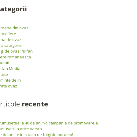
ategorii
toane din ovaz
toxifiere
ina de ovaz
ră categorie
lgi de ovaz Pirifan
iere romaneasca
utati
rifan Media
tete
minte de in
rate ovaz
rticole
recente
rumusetea la 40 de ani!”-o campanie de promovare a
umusetii la orice varsta
le de peste in crusta de fulgi de porumb!