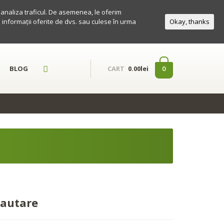
a analiza traficul. De asemenea, le oferim
te informații oferite de dvs. sau culese în urma
Okay, thanks
BLOG
0
CART
0.00lei
autare