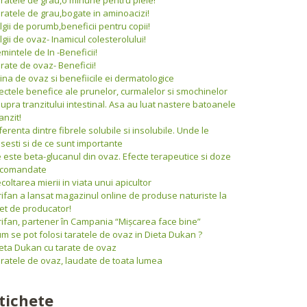
ratele de grau,bogate in aminoacizi!
lgii de porumb,beneficii pentru copii!
lgii de ovaz- Inamicul colesterolului!
mintele de In -Beneficii!
rate de ovaz- Beneficii!
ina de ovaz si benefiicile ei dermatologice
ectele benefice ale prunelor, curmalelor si smochinelor
upra tranzitului intestinal. Asa au luat nastere batoanele
anzit!
ferenta dintre fibrele solubile si insolubile. Unde le
sesti si de ce sunt importante
 este beta-glucanul din ovaz. Efecte terapeutice si doze
ecomandate
coltarea mierii in viata unui apicultor
rifan a lansat magazinul online de produse naturiste la
et de producator!
rifan, partener în Campania “Mişcarea face bine”
m se pot folosi taratele de ovaz in Dieta Dukan ?
eta Dukan cu tarate de ovaz
ratele de ovaz, laudate de toata lumea
tichete