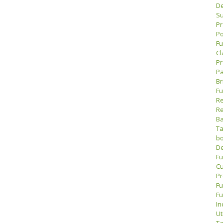
De
Su
Pr
Po
Fu
Cl
Pr
Pa
Br
Fu
Re
Re
Ba
Ta
bo
De
Fu
Cu
Pr
Fu
Fu
In
Ut
Ta