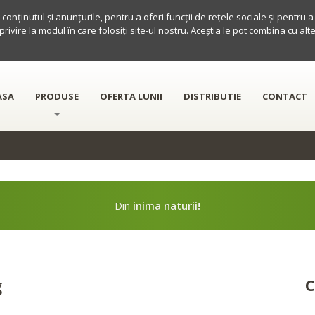
conținutul și anunțurile, pentru a oferi funcții de rețele sociale și pentru 
 privire la modul în care folosiți site-ul nostru. Aceștia le pot combina cu al
ASA
PRODUSE
OFERTA LUNII
DISTRIBUTIE
CONTACT
Din
inima naturii!
g
C