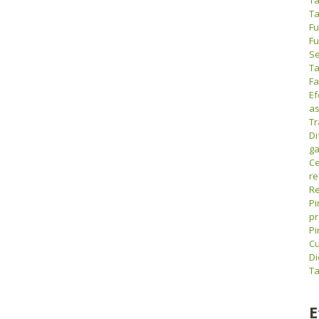
Ta
Fu
Fu
Se
Ta
Fa
Ef
as
Tr
Di
ga
Ce
r
Re
Pi
pr
Pi
Cu
Di
Ta
E