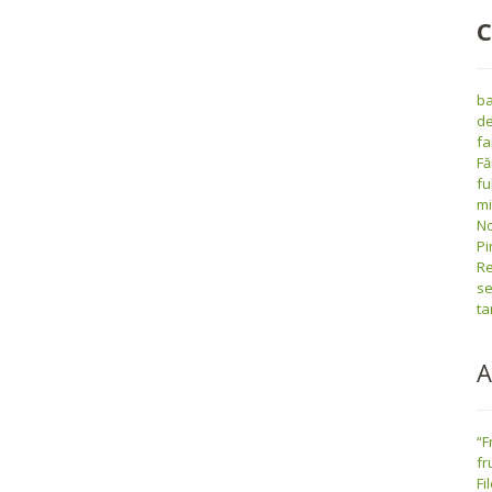
C
ba
de
fa
Fă
fu
m
No
Pi
Re
se
ta
A
“F
fr
Fi