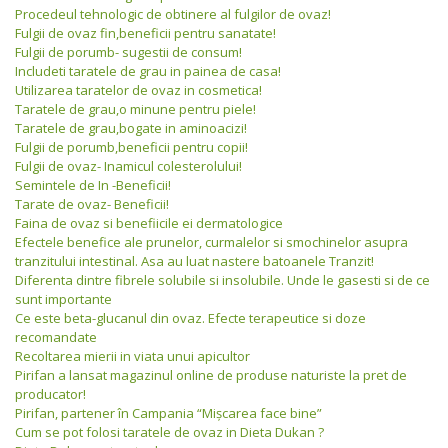
Procedeul tehnologic de obtinere al fulgilor de ovaz!
Fulgii de ovaz fin,beneficii pentru sanatate!
Fulgii de porumb- sugestii de consum!
Includeti taratele de grau in painea de casa!
Utilizarea taratelor de ovaz in cosmetica!
Taratele de grau,o minune pentru piele!
Taratele de grau,bogate in aminoacizi!
Fulgii de porumb,beneficii pentru copii!
Fulgii de ovaz- Inamicul colesterolului!
Semintele de In -Beneficii!
Tarate de ovaz- Beneficii!
Faina de ovaz si benefiicile ei dermatologice
Efectele benefice ale prunelor, curmalelor si smochinelor asupra
tranzitului intestinal. Asa au luat nastere batoanele Tranzit!
Diferenta dintre fibrele solubile si insolubile. Unde le gasesti si de ce
sunt importante
Ce este beta-glucanul din ovaz. Efecte terapeutice si doze
recomandate
Recoltarea mierii in viata unui apicultor
Pirifan a lansat magazinul online de produse naturiste la pret de
producator!
Pirifan, partener în Campania “Mişcarea face bine”
Cum se pot folosi taratele de ovaz in Dieta Dukan ?