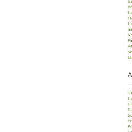
ba
de
fa
Fă
fu
m
No
Pi
Re
se
ta
A
“F
fr
Fi
De
Su
Pr
Po
Fu