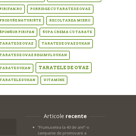
PIRIFAN.RO
PORRIDGE CU TARATE DE OVAZ
PRODUSE NATURISTE
RECOLTAREA MIERII
SPONSOR PIRIFAN
SUPA CREMA CU TARATE
TARATE DE OVAZ
TARATE DE OVAZ DUKAN
TARATE DE OVAZ REGIMUL DUKAN
TARATELE DE OVAZ
TARATE DUKAN
TARATELE DUKAN
VITAMINE
Articole
recente
“Frumusetea la 40 de ani!”-o
campanie de promovare a