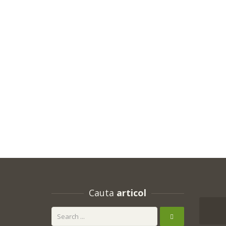
Cauta
articol