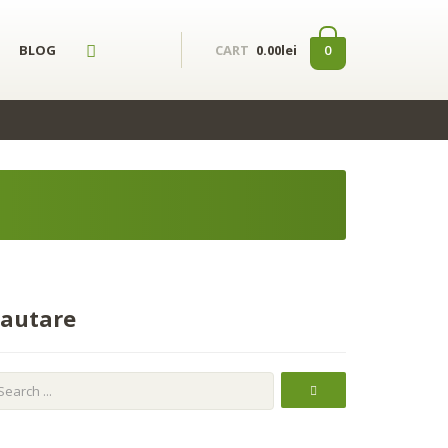
a analiza traficul. De asemenea, le oferim partenerilor de rețele sociale,
ulese în urma folosirii serviciilor lor.
Okay, thanks
BLOG
0
CART
0.00lei
autare