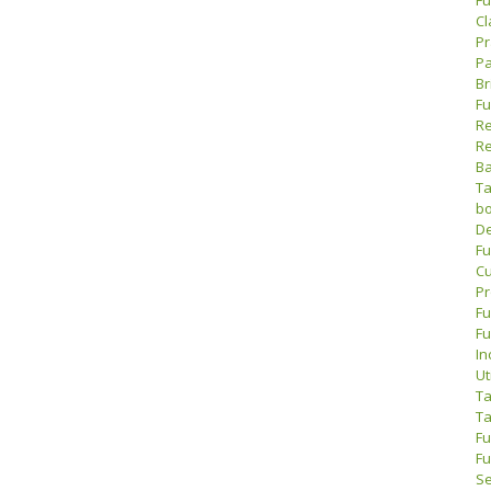
Cl
Pr
Pa
Br
Fu
Re
Re
Ba
Ta
bo
De
Fu
Cu
Pr
Fu
Fu
In
Ut
Ta
Ta
Fu
Fu
Se