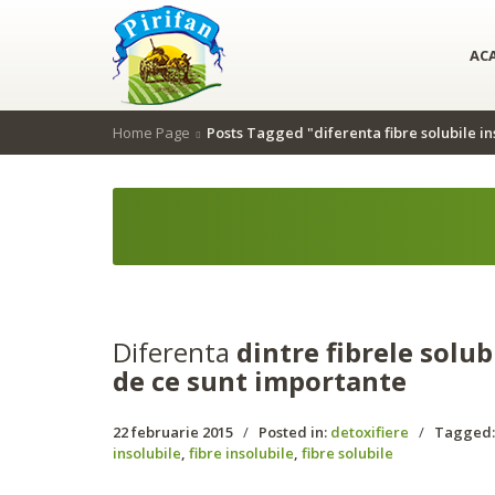
Folosim cookie-uri pentru a personaliza c
de publicitate și de analize informații cu privire la modul în care folosiți
AC
Home Page
Posts Tagged "diferenta fibre solubile in
Diferenta
dintre fibrele solubi
de ce sunt importante
22 februarie 2015
/
Posted in:
detoxifiere
/
Tagged
insolubile
,
fibre insolubile
,
fibre solubile