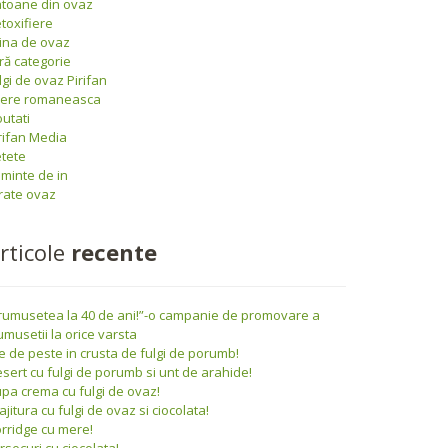
toane din ovaz
toxifiere
ina de ovaz
ră categorie
lgi de ovaz Pirifan
iere romaneasca
utati
rifan Media
tete
minte de in
rate ovaz
rticole
recente
rumusetea la 40 de ani!”-o campanie de promovare a
umusetii la orice varsta
le de peste in crusta de fulgi de porumb!
sert cu fulgi de porumb si unt de arahide!
pa crema cu fulgi de ovaz!
ajitura cu fulgi de ovaz si ciocolata!
rridge cu mere!
rsecuri cu ciocolata!