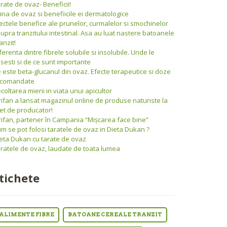
rate de ovaz- Beneficii!
ina de ovaz si benefiicile ei dermatologice
ectele benefice ale prunelor, curmalelor si smochinelor
upra tranzitului intestinal. Asa au luat nastere batoanele
anzit!
ferenta dintre fibrele solubile si insolubile. Unde le
sesti si de ce sunt importante
 este beta-glucanul din ovaz. Efecte terapeutice si doze
ecomandate
coltarea mierii in viata unui apicultor
rifan a lansat magazinul online de produse naturiste la
et de producator!
rifan, partener în Campania “Mişcarea face bine”
m se pot folosi taratele de ovaz in Dieta Dukan ?
eta Dukan cu tarate de ovaz
ratele de ovaz, laudate de toata lumea
tichete
ALIMENTE FIBRE
BATOANE CEREALE TRANZIT