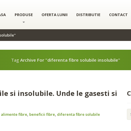
onținutul și anunțurile, pentru a oferi funcții de rețele sociale și pentru 
 site-ul nostru. Aceștia le pot combina cu alte informații oferite de dvs. sau c
ASA
PRODUSE
OFERTA LUNII
DISTRIBUTIE
CONTACT
solubile"
Tag
Archive For "diferenta fibre solubile insolubile"
le si insolubile. Unde le gasesti si
C
:
alimente fibre
,
beneficii fibre
,
diferenta fibre solubile