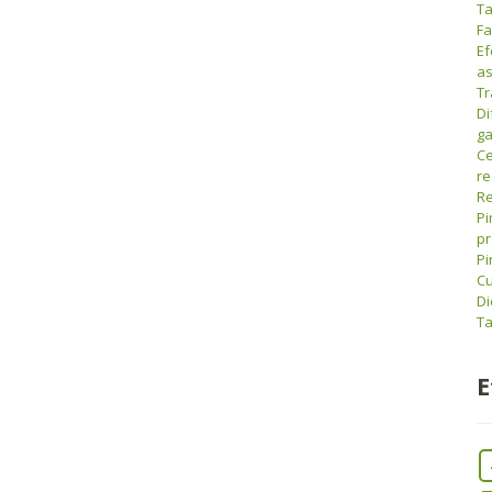
Ta
Fa
Ef
as
Tr
Di
ga
Ce
r
Re
Pi
pr
Pi
Cu
Di
Ta
E