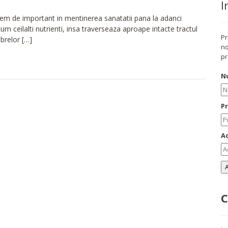
I
xtrem de important in mentinerea sanatatii pana la adanci
m ceilalti nutrienti, insa traverseaza aproape intacte tractul
Pr
ibrelor […]
no
pr
N
P
Ad
C