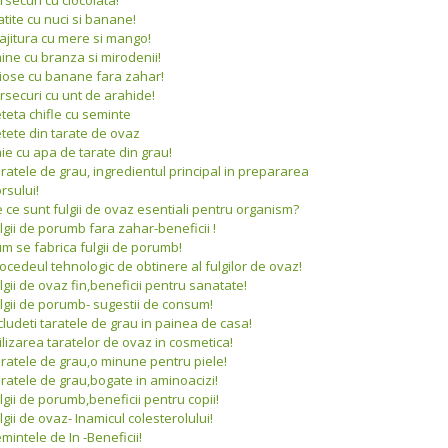
atite cu nuci si banane!
ajitura cu mere si mango!
ine cu branza si mirodenii!
iose cu banane fara zahar!
rsecuri cu unt de arahide!
teta chifle cu seminte
tete din tarate de ovaz
ie cu apa de tarate din grau!
ratele de grau, ingredientul principal in prepararea
rsului!
 ce sunt fulgii de ovaz esentiali pentru organism?
lgii de porumb fara zahar-beneficii !
m se fabrica fulgii de porumb!
ocedeul tehnologic de obtinere al fulgilor de ovaz!
lgii de ovaz fin,beneficii pentru sanatate!
lgii de porumb- sugestii de consum!
cludeti taratele de grau in painea de casa!
ilizarea taratelor de ovaz in cosmetica!
ratele de grau,o minune pentru piele!
ratele de grau,bogate in aminoacizi!
lgii de porumb,beneficii pentru copii!
lgii de ovaz- Inamicul colesterolului!
mintele de In -Beneficii!