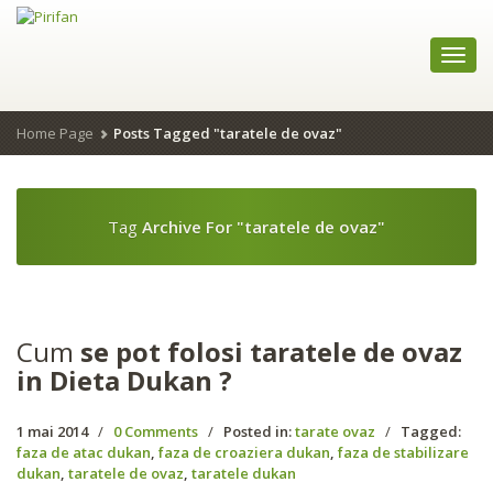
Folosim cookie-uri pentru a
personaliza conținutul și anunțurile, pentru a oferi funcții de rețele
sociale și pentru a analiza traficul. De asemenea, le oferim
Toggl
partenerilor de rețele sociale, de publicitate și de analize informații
navig
cu privire la modul în care folosiți site-ul nostru. Aceștia le pot
combina cu alte informații oferite de dvs. sau culese în urma
Home Page
Posts Tagged "taratele de ovaz"
folosirii serviciilor lor.
Okay, thanks
Tag
Archive For "taratele de ovaz"
Cum
se pot folosi taratele de ovaz
in Dieta Dukan ?
1 mai 2014
/
0 Comments
/
Posted in:
tarate ovaz
/
Tagged:
faza de atac dukan
,
faza de croaziera dukan
,
faza de stabilizare
dukan
,
taratele de ovaz
,
taratele dukan