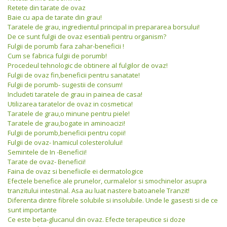
Retete din tarate de ovaz
Baie cu apa de tarate din grau!
Taratele de grau, ingredientul principal in prepararea borsului!
De ce sunt fulgii de ovaz esentiali pentru organism?
Fulgii de porumb fara zahar-beneficii !
Cum se fabrica fulgii de porumb!
Procedeul tehnologic de obtinere al fulgilor de ovaz!
Fulgii de ovaz fin,beneficii pentru sanatate!
Fulgii de porumb- sugestii de consum!
Includeti taratele de grau in painea de casa!
Utilizarea taratelor de ovaz in cosmetica!
Taratele de grau,o minune pentru piele!
Taratele de grau,bogate in aminoacizi!
Fulgii de porumb,beneficii pentru copii!
Fulgii de ovaz- Inamicul colesterolului!
Semintele de In -Beneficii!
Tarate de ovaz- Beneficii!
Faina de ovaz si benefiicile ei dermatologice
Efectele benefice ale prunelor, curmalelor si smochinelor asupra
tranzitului intestinal. Asa au luat nastere batoanele Tranzit!
Diferenta dintre fibrele solubile si insolubile. Unde le gasesti si de ce
sunt importante
Ce este beta-glucanul din ovaz. Efecte terapeutice si doze