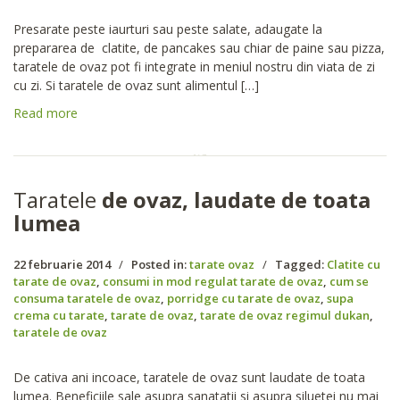
Presarate peste iaurturi sau peste salate, adaugate la
prepararea de clatite, de pancakes sau chiar de paine sau pizza,
taratele de ovaz pot fi integrate in meniul nostru din viata de zi
cu zi. Si taratele de ovaz sunt alimentul […]
Read more
Taratele
de ovaz, laudate de toata
lumea
22 februarie 2014
/
Posted in:
tarate ovaz
/
Tagged:
Clatite cu
tarate de ovaz
,
consumi in mod regulat tarate de ovaz
,
cum se
consuma taratele de ovaz
,
porridge cu tarate de ovaz
,
supa
crema cu tarate
,
tarate de ovaz
,
tarate de ovaz regimul dukan
,
taratele de ovaz
De cativa ani incoace, taratele de ovaz sunt laudate de toata
lumea. Beneficiile sale asupra sanatatii si asupra siluetei nu mai