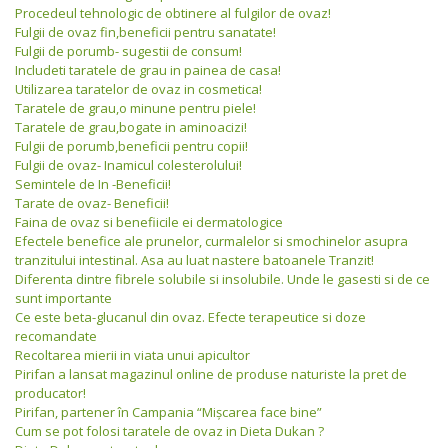
Procedeul tehnologic de obtinere al fulgilor de ovaz!
Fulgii de ovaz fin,beneficii pentru sanatate!
Fulgii de porumb- sugestii de consum!
Includeti taratele de grau in painea de casa!
Utilizarea taratelor de ovaz in cosmetica!
Taratele de grau,o minune pentru piele!
Taratele de grau,bogate in aminoacizi!
Fulgii de porumb,beneficii pentru copii!
Fulgii de ovaz- Inamicul colesterolului!
Semintele de In -Beneficii!
Tarate de ovaz- Beneficii!
Faina de ovaz si benefiicile ei dermatologice
Efectele benefice ale prunelor, curmalelor si smochinelor asupra
tranzitului intestinal. Asa au luat nastere batoanele Tranzit!
Diferenta dintre fibrele solubile si insolubile. Unde le gasesti si de ce
sunt importante
Ce este beta-glucanul din ovaz. Efecte terapeutice si doze
recomandate
Recoltarea mierii in viata unui apicultor
Pirifan a lansat magazinul online de produse naturiste la pret de
producator!
Pirifan, partener în Campania “Mişcarea face bine”
Cum se pot folosi taratele de ovaz in Dieta Dukan ?