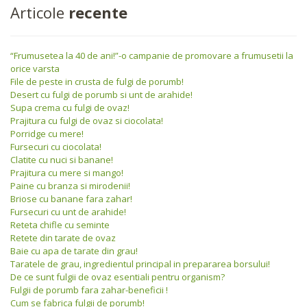
Articole
recente
“Frumusetea la 40 de ani!”-o campanie de promovare a frumusetii la
orice varsta
File de peste in crusta de fulgi de porumb!
Desert cu fulgi de porumb si unt de arahide!
Supa crema cu fulgi de ovaz!
Prajitura cu fulgi de ovaz si ciocolata!
Porridge cu mere!
Fursecuri cu ciocolata!
Clatite cu nuci si banane!
Prajitura cu mere si mango!
Paine cu branza si mirodenii!
Briose cu banane fara zahar!
Fursecuri cu unt de arahide!
Reteta chifle cu seminte
Retete din tarate de ovaz
Baie cu apa de tarate din grau!
Taratele de grau, ingredientul principal in prepararea borsului!
De ce sunt fulgii de ovaz esentiali pentru organism?
Fulgii de porumb fara zahar-beneficii !
Cum se fabrica fulgii de porumb!