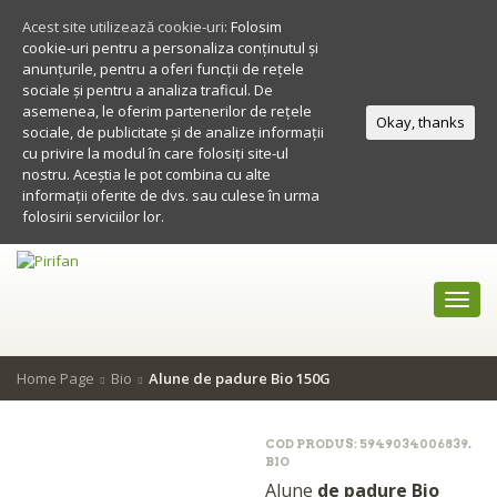
Acest site utilizează cookie-uri:
Folosim
cookie-uri pentru a personaliza conținutul și
anunțurile, pentru a oferi funcții de rețele
sociale și pentru a analiza traficul. De
asemenea, le oferim partenerilor de rețele
Okay, thanks
sociale, de publicitate și de analize informații
cu privire la modul în care folosiți site-ul
nostru. Aceștia le pot combina cu alte
informații oferite de dvs. sau culese în urma
folosirii serviciilor lor.
Toggl
navig
Home Page
Bio
Alune de padure Bio 150G
COD PRODUS:
5949034006839
.
BIO
Alune
de padure Bio