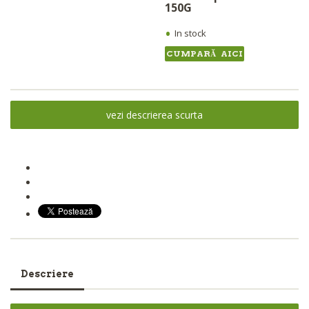
150G
•
In stock
CUMPARĂ AICI
vezi descrierea scurta
Descriere