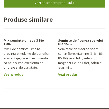
vezi descrierea produsului
Produse similare
Mix seminte omega 3 Bio
Seminte de floarea soarelui
150G
Bio 150G
Mixul de seminte Omega 3
Semintele de floarea soarelui
prezinta o multime de beneficii
contin fibre, vitamine (E, B1, B3,
si avantaje, care il recomanda
B5, B6), acid folic, seleniu,
ca pe o sursa excelenta de
magneziu, cupru, fier, calciu si
energie si de sanatate.
grasimi ...
Vezi produs
Vezi produs