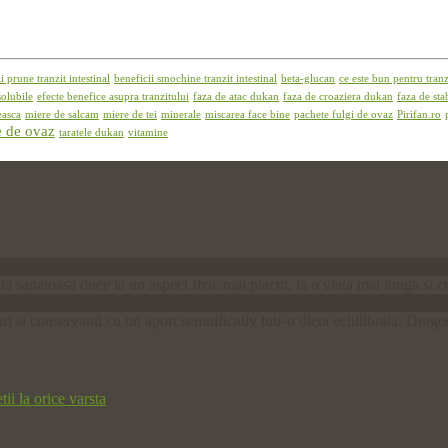
i prune tranzit intestinal
beneficii smochine tranzit intestinal
beta-glucan
ce este bun pentru tranzi
solubile
efecte benefice asupra tranzitului
faza de atac dukan
faza de croaziera dukan
faza de sta
easca
miere de salcam
miere de tei
minerale
miscarea face bine
pachete fulgi de ovaz
Pirifan.ro
e de ovaz
taratele dukan
vitamine
ta sanatoasa duce la un aspect fizic mai placut, la o viata mai lunga si
 si conservanti cu un aport semnificativ intr-o dieta echilibrata. Drago
i la orice varsta