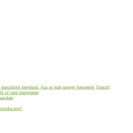
tranzitului intestinal. Asa au luat nastere batoanele Tranzit!
 de ce sunt importante
omandate
e producator!