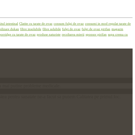
tul intestinal
Clatite cu tarate de ovaz
consum fulgi de ovaz
consumi in mod regulat tarate de
bilizare dukan
fibre insolubile
fibre solubile
fulgi de ovaz
fulgi de ovaz pirifan
magazin
porridge cu tarate de ovaz
produse naturiste
recoltarea mierii
sponsor pirifan
supa crema cu
 cu mai putine probleme medicale.
stea pentru sanatate ne-a facut sa punem Calitatea pe primul loc.