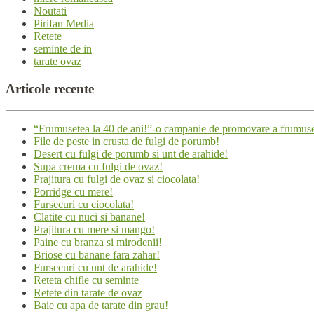
Noutati
Pirifan Media
Retete
seminte de in
tarate ovaz
Articole
recente
“Frumusetea la 40 de ani!”-o campanie de promovare a frumuseti
File de peste in crusta de fulgi de porumb!
Desert cu fulgi de porumb si unt de arahide!
Supa crema cu fulgi de ovaz!
Prajitura cu fulgi de ovaz si ciocolata!
Porridge cu mere!
Fursecuri cu ciocolata!
Clatite cu nuci si banane!
Prajitura cu mere si mango!
Paine cu branza si mirodenii!
Briose cu banane fara zahar!
Fursecuri cu unt de arahide!
Reteta chifle cu seminte
Retete din tarate de ovaz
Baie cu apa de tarate din grau!