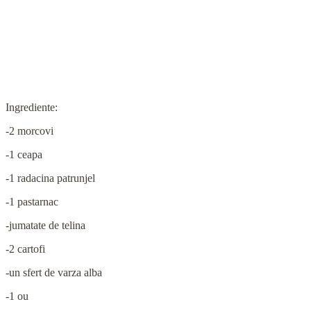
Ingrediente:
-2 morcovi
-1 ceapa
-1 radacina patrunjel
-1 pastarnac
-jumatate de telina
-2 cartofi
-un sfert de varza alba
-1 ou