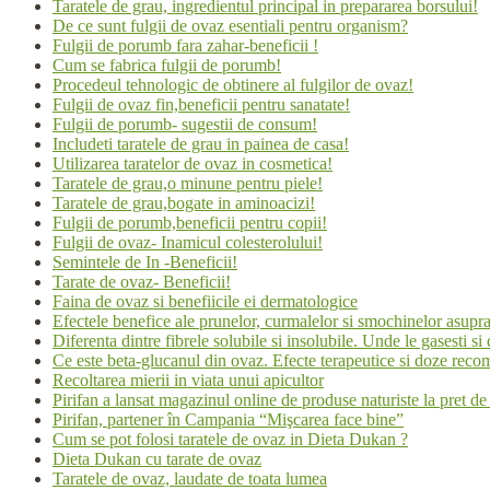
Taratele de grau, ingredientul principal in prepararea borsului!
De ce sunt fulgii de ovaz esentiali pentru organism?
Fulgii de porumb fara zahar-beneficii !
Cum se fabrica fulgii de porumb!
Procedeul tehnologic de obtinere al fulgilor de ovaz!
Fulgii de ovaz fin,beneficii pentru sanatate!
Fulgii de porumb- sugestii de consum!
Includeti taratele de grau in painea de casa!
Utilizarea taratelor de ovaz in cosmetica!
Taratele de grau,o minune pentru piele!
Taratele de grau,bogate in aminoacizi!
Fulgii de porumb,beneficii pentru copii!
Fulgii de ovaz- Inamicul colesterolului!
Semintele de In -Beneficii!
Tarate de ovaz- Beneficii!
Faina de ovaz si benefiicile ei dermatologice
Efectele benefice ale prunelor, curmalelor si smochinelor asupra 
Diferenta dintre fibrele solubile si insolubile. Unde le gasesti si
Ce este beta-glucanul din ovaz. Efecte terapeutice si doze rec
Recoltarea mierii in viata unui apicultor
Pirifan a lansat magazinul online de produse naturiste la pret d
Pirifan, partener în Campania “Mişcarea face bine”
Cum se pot folosi taratele de ovaz in Dieta Dukan ?
Dieta Dukan cu tarate de ovaz
Taratele de ovaz, laudate de toata lumea