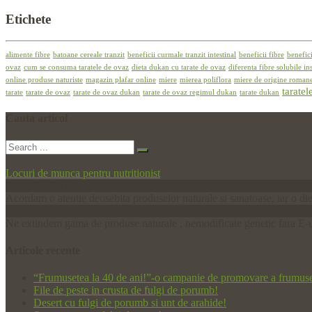
Etichete
alimente fibre
batoane cereale tranzit
beneficii curmale tranzit intestinal
beneficii fibre
benefici
ovaz
cum se consuma taratele de ovaz
dieta dukan cu tarate de ovaz
diferenta fibre solubile in
online produse naturiste
magazin plafar online
miere
mierea poliflora
miere de origine roman
taratel
tarate
tarate de ovaz
tarate de ovaz dukan
tarate de ovaz regimul dukan
tarate dukan
Cauta
articol
Locuri de munca pentru nutritionist
De ce Pirifan?
Acordam o atentie deosebita produselor naturale si sanatoase, iar o die
Din inima naturii!
Ne extindem gama de produse naturale , nemodificate genetic fara E-uri
Articole
recente
“Frumusetea la 40 de ani!”-o campanie de promovare a frumuseti
File de peste in crusta de fulgi de porumb!
Desert cu fulgi de porumb si unt de arahide!