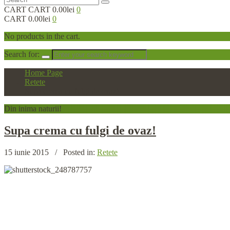
CART
CART
0.00lei
0
CART
0.00lei
0
No products in the cart.
Search for:
Home Page
Retete
Supa crema cu fulgi de ovaz!
Din
inima naturii!
Supa
crema cu fulgi de ovaz!
15 iunie 2015
/
Posted in:
Retete