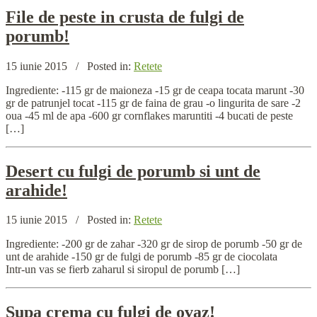
File
de peste in crusta de fulgi de
porumb!
15 iunie 2015
/
Posted in:
Retete
Ingrediente: -115 gr de maioneza -15 gr de ceapa tocata marunt -30
gr de patrunjel tocat -115 gr de faina de grau -o lingurita de sare -2
oua -45 ml de apa -600 gr cornflakes maruntiti -4 bucati de peste
[…]
Desert
cu fulgi de porumb si unt de
arahide!
15 iunie 2015
/
Posted in:
Retete
Ingrediente: -200 gr de zahar -320 gr de sirop de porumb -50 gr de
unt de arahide -150 gr de fulgi de porumb -85 gr de ciocolata
Intr-un vas se fierb zaharul si siropul de porumb […]
Supa
crema cu fulgi de ovaz!