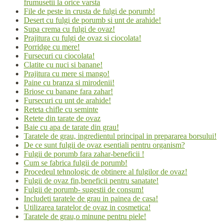
frumusetii la orice varsta
File de peste in crusta de fulgi de porumb!
Desert cu fulgi de porumb si unt de arahide!
Supa crema cu fulgi de ovaz!
Prajitura cu fulgi de ovaz si ciocolata!
Porridge cu mere!
Fursecuri cu ciocolata!
Clatite cu nuci si banane!
Prajitura cu mere si mango!
Paine cu branza si mirodenii!
Briose cu banane fara zahar!
Fursecuri cu unt de arahide!
Reteta chifle cu seminte
Retete din tarate de ovaz
Baie cu apa de tarate din grau!
Taratele de grau, ingredientul principal in prepararea borsului!
De ce sunt fulgii de ovaz esentiali pentru organism?
Fulgii de porumb fara zahar-beneficii !
Cum se fabrica fulgii de porumb!
Procedeul tehnologic de obtinere al fulgilor de ovaz!
Fulgii de ovaz fin,beneficii pentru sanatate!
Fulgii de porumb- sugestii de consum!
Includeti taratele de grau in painea de casa!
Utilizarea taratelor de ovaz in cosmetica!
Taratele de grau,o minune pentru piele!