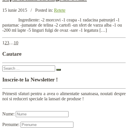
15 iunie 2015
/
Posted in:
Retete
Ingrediente: -2 morcovi -1 ceapa -1 radacina patrunjel -1
pastarnac -jumatate de telina -2 cartofi -un sfert de varza alba -1 ou
-200 ml lapte -5 linguri fulgi de ovaz -sare -1 legatura […]
1
2
3
…
10
Cautare
Inscrie-te
la Newsletter !
Primesti sfaturi pentru a avea o alimentatie sanatoasa, noutati despre
noi si reduceri speciale la lansari de produse !
Nume:
Prenume: