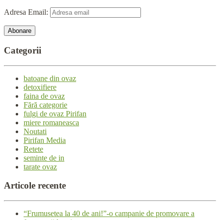
Adresa Email:
Categorii
batoane din ovaz
detoxifiere
faina de ovaz
Fără categorie
fulgi de ovaz Pirifan
miere romaneasca
Noutati
Pirifan Media
Retete
seminte de in
tarate ovaz
Articole
recente
“Frumusetea la 40 de ani!”-o campanie de promovare a