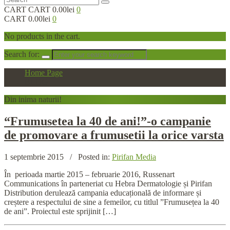
CART
CART
0.00lei
0
CART
0.00lei
0
No products in the cart.
Search for:
Home Page
BLOG
Din
inima naturii!
“Frumusetea
la 40 de ani!”-o campanie
de promovare a frumusetii la orice varsta
1 septembrie 2015
/
Posted in:
Pirifan Media
În perioada martie 2015 – februarie 2016, Russenart
Communications în parteneriat cu Hebra Dermatologie și Pirifan
Distribution derulează campania educațională de informare și
creștere a respectului de sine a femeilor, cu titlul ”Frumusețea la 40
de ani”. Proiectul este sprijinit […]