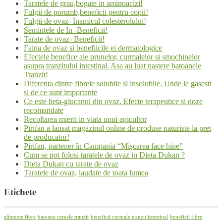
Taratele de grau,bogate in aminoacizi!
Fulgii de porumb,beneficii pentru copii!
Fulgii de ovaz- Inamicul colesterolului!
Semintele de In -Beneficii!
Tarate de ovaz- Beneficii!
Faina de ovaz si benefiicile ei dermatologice
Efectele benefice ale prunelor, curmalelor si smochinelor
asupra tranzitului intestinal. Asa au luat nastere batoanele
Tranzit!
Diferenta dintre fibrele solubile si insolubile. Unde le gasesti
si de ce sunt importante
Ce este beta-glucanul din ovaz. Efecte terapeutice si doze
recomandate
Recoltarea mierii in viata unui apicultor
Pirifan a lansat magazinul online de produse naturiste la pret
de producator!
Pirifan, partener în Campania “Mişcarea face bine”
Cum se pot folosi taratele de ovaz in Dieta Dukan ?
Dieta Dukan cu tarate de ovaz
Taratele de ovaz, laudate de toata lumea
Etichete
alimente fibre
batoane cereale tranzit
beneficii curmale tranzit intestinal
beneficii fibre