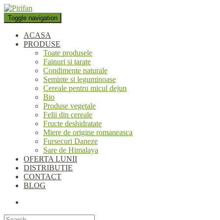
Folosim cookie-uri pentru a
personaliza conținutul și anunțurile, pentru a oferi funcții de rețele
Toggle navigation
sociale și pentru a analiza traficul. De asemenea, le oferim partenerilor
de rețele sociale, de publicitate și de analize informații cu privire la
ACASA
modul în care folosiți site-ul nostru. Aceștia le pot combina cu alte
PRODUSE
informații oferite de dvs. sau culese în urma folosirii serviciilor lor.
Toate produsele
Okay, thanks
Fainuri si tarate
Condimente naturale
Seminte si leguminoase
Cereale pentru micul dejun
Bio
Produse vegetale
Felii din cereale
Fructe deshidratate
Miere de origine romaneasca
Fursecuri Daneze
Sare de Himalaya
OFERTA LUNII
DISTRIBUTIE
CONTACT
BLOG