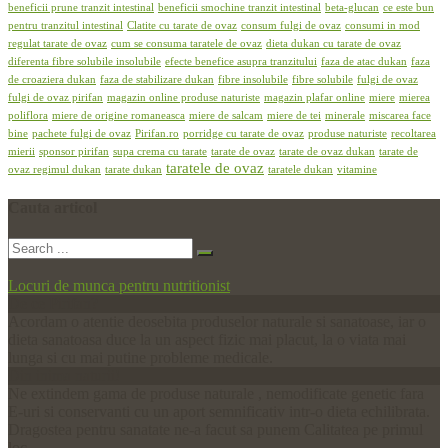
beneficii prune tranzit intestinal
beneficii smochine tranzit intestinal
beta-glucan
ce este bun
pentru tranzitul intestinal
Clatite cu tarate de ovaz
consum fulgi de ovaz
consumi in mod
regulat tarate de ovaz
cum se consuma taratele de ovaz
dieta dukan cu tarate de ovaz
diferenta fibre solubile insolubile
efecte benefice asupra tranzitului
faza de atac dukan
faza
de croaziera dukan
faza de stabilizare dukan
fibre insolubile
fibre solubile
fulgi de ovaz
fulgi de ovaz pirifan
magazin online produse naturiste
magazin plafar online
miere
mierea
poliflora
miere de origine romaneasca
miere de salcam
miere de tei
minerale
miscarea face
bine
pachete fulgi de ovaz
Pirifan.ro
porridge cu tarate de ovaz
produse naturiste
recoltarea
mierii
sponsor pirifan
supa crema cu tarate
tarate de ovaz
tarate de ovaz dukan
tarate de
taratele de ovaz
ovaz regimul dukan
tarate dukan
taratele dukan
vitamine
Cauta
articol
Locuri de munca pentru nutritionist
De ce Pirifan?
Acordam o atentie deosebita produselor naturale si sanatoase, iar o
dieta sanatoasa duce la un aspect fizic mai placut, la o viata mai
lunga si cu mai putine probleme medicale.
Din inima naturii!
Ne extindem gama de produse naturale , nemodificate genetic fara
E-uri si conservanti cu un aport semnificativ intr-o dieta echilibrata.
Dragostea pentru sanatate ne-a facut sa punem Calitatea pe primul
loc.