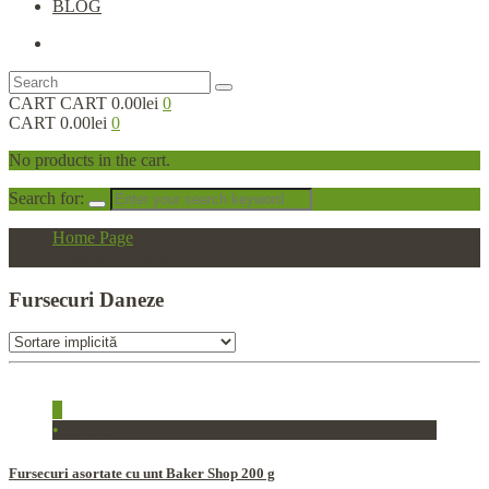
BLOG
CART
CART
0.00lei
0
CART
0.00lei
0
No products in the cart.
Search for:
Home Page
Fursecuri Daneze
Fursecuri
Daneze
+
•
In stoc
Fursecuri asortate cu unt Baker Shop 200 g