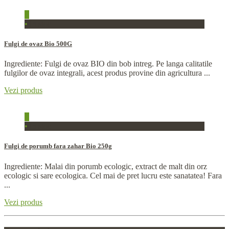
+
•
In stoc
Fulgi de ovaz Bio 500G
Ingrediente: Fulgi de ovaz BIO din bob intreg. Pe langa calitatile
fulgilor de ovaz integrali, acest produs provine din agricultura ...
Vezi produs
+
•
In stoc
Fulgi de porumb fara zahar Bio 250g
Ingrediente: Malai din porumb ecologic, extract de malt din orz
ecologic si sare ecologica. Cel mai de pret lucru este sanatatea! Fara
...
Vezi produs