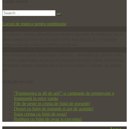
Cauta
articol
Locuri de munca pentru nutritionist
De ce Pirifan?
Acordam o atentie deosebita produselor naturale si sanatoase, iar o
dieta sanatoasa duce la un aspect fizic mai placut, la o viata mai
lunga si cu mai putine probleme medicale.
Din inima naturii!
Ne extindem gama de produse naturale , nemodificate genetic fara
E-uri si conservanti cu un aport semnificativ intr-o dieta echilibrata.
Dragostea pentru sanatate ne-a facut sa punem Calitatea pe primul
loc.
Articole
recente
“Frumusetea la 40 de ani!”-o campanie de promovare a
frumusetii la orice varsta
File de peste in crusta de fulgi de porumb!
Desert cu fulgi de porumb si unt de arahide!
Supa crema cu fulgi de ovaz!
Prajitura cu fulgi de ovaz si ciocolata!
Pirifan © Copyright 2017
Acasa
|