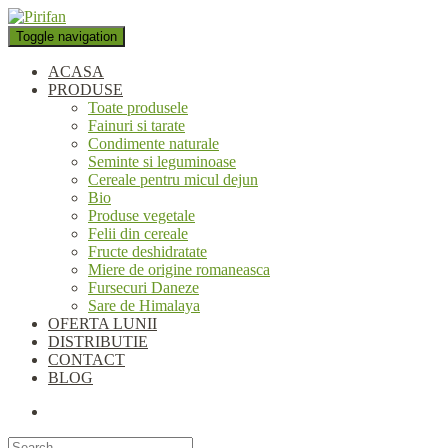
Folosim cookie-uri pentru a
personaliza conținutul și anunțurile, pentru a oferi funcții de rețele
Toggle navigation
sociale și pentru a analiza traficul. De asemenea, le oferim partenerilor
de rețele sociale, de publicitate și de analize informații cu privire la
ACASA
modul în care folosiți site-ul nostru. Aceștia le pot combina cu alte
PRODUSE
informații oferite de dvs. sau culese în urma folosirii serviciilor lor.
Toate produsele
Okay, thanks
Fainuri si tarate
Condimente naturale
Seminte si leguminoase
Cereale pentru micul dejun
Bio
Produse vegetale
Felii din cereale
Fructe deshidratate
Miere de origine romaneasca
Fursecuri Daneze
Sare de Himalaya
OFERTA LUNII
DISTRIBUTIE
CONTACT
BLOG