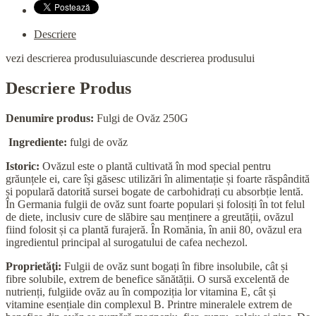
Descriere
vezi descrierea produsului
ascunde descrierea produsului
Descriere Produs
Denumire produs:
Fulgi de Ovăz 250G
Ingrediente:
fulgi de ovăz
Istoric:
Ovăzul este o plantă cultivată în mod special pentru
grăunțele ei, care își găsesc utilizări în alimentație și foarte răspândită
și populară datorită sursei bogate de carbohidrați cu absorbție lentă.
În Germania fulgii de ovăz sunt foarte populari și folosiți în tot felul
de diete, inclusiv cure de slăbire sau menținere a greutății, ovăzul
fiind folosit și ca plantă furajeră. În Romănia, în anii 80, ovăzul era
ingredientul principal al surogatului de cafea nechezol.
Proprietăţi:
Fulgii de ovăz sunt bogați în fibre insolubile, cât și
fibre solubile, extrem de benefice sănătății. O sursă excelentă de
nutrienți, fulgiide ovăz au în compoziția lor vitamina E, cât și
vitamine esențiale din complexul B. Printre mineralele extrem de