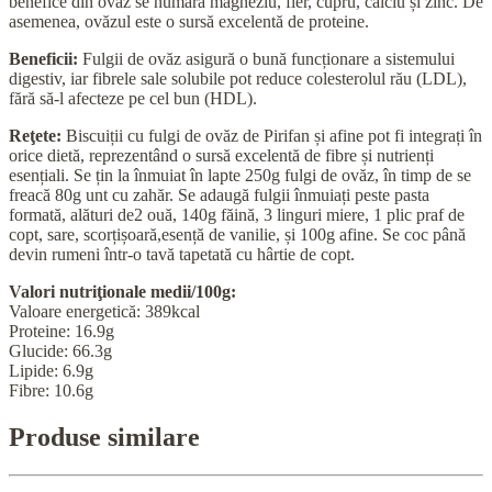
benefice din ovăz se numără magneziu, fier, cupru, calciu și zinc. De
asemenea, ovăzul este o sursă excelentă de proteine.
Beneficii:
Fulgii de ovăz asigură o bună funcționare a sistemului
digestiv, iar fibrele sale solubile pot reduce colesterolul rău (LDL),
fără să-l afecteze pe cel bun (HDL).
Reţete:
Biscuiții cu fulgi de ovăz de Pirifan și afine pot fi integrați în
orice dietă, reprezentând o sursă excelentă de fibre și nutrienți
esențiali. Se țin la înmuiat în lapte 250g fulgi de ovăz, în timp de se
freacă 80g unt cu zahăr. Se adaugă fulgii înmuiați peste pasta
formată, alături de2 ouă, 140g făină, 3 linguri miere, 1 plic praf de
copt, sare, scorțișoară,esență de vanilie, și 100g afine. Se coc până
devin rumeni într-o tavă tapetată cu hârtie de copt.
Valori nutriţionale medii/100g:
Valoare energetică: 389kcal
Proteine: 16.9g
Glucide: 66.3g
Lipide: 6.9g
Fibre: 10.6g
Produse similare