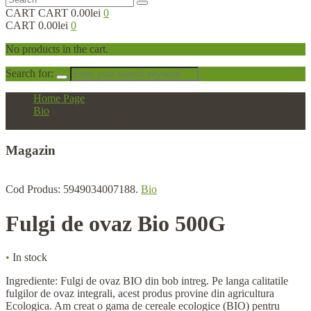
CART
CART
0.00lei
0
CART
0.00lei
0
No products in the cart.
Search for:
Home Page
Bio
Fulgi de ovaz Bio 500G
Magazin
Cod Produs:
5949034007188
.
Bio
Fulgi
de ovaz Bio 500G
•
In stock
Ingrediente: Fulgi de ovaz BIO din bob intreg. Pe langa calitatile
fulgilor de ovaz integrali, acest produs provine din agricultura
Ecologica. Am creat o gama de cereale ecologice (BIO) pentru