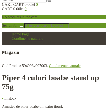
CART
CART
0.00lei
0
CART
0.00lei
0
No products in the cart.
Search for:
Home Page
Condimente naturale
Piper 4 culori boabe stand up 75g
Magazin
Cod Produs:
5949034007003
.
Condimente naturale
Piper
4 culori boabe stand up
75g
•
In stock
Amestec de piper boabe din patru tipuri.