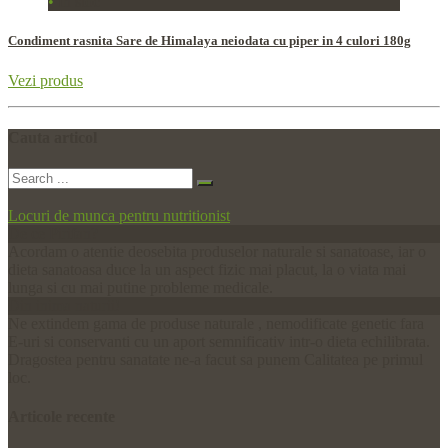
•
In stoc
Condiment rasnita Sare de Himalaya neiodata cu piper in 4 culori 180g
Vezi produs
Cauta
articol
Locuri de munca pentru nutritionist
De ce Pirifan?
Acordam o atentie deosebita produselor naturale si sanatoase, iar o
dieta sanatoasa duce la un aspect fizic mai placut, la o viata mai
lunga si cu mai putine probleme medicale.
Din inima naturii!
Ne extindem gama de produse naturale , nemodificate genetic fara
E-uri si conservanti cu un aport semnificativ intr-o dieta echilibrata.
Dragostea pentru sanatate ne-a facut sa punem Calitatea pe primul
loc.
Articole
recente