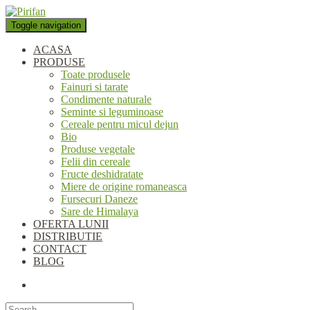
Folosim cookie-uri pentru a
personaliza conținutul și anunțurile, pentru a oferi funcții de rețele
Toggle navigation
sociale și pentru a analiza traficul. De asemenea, le oferim partenerilor
de rețele sociale, de publicitate și de analize informații cu privire la
ACASA
modul în care folosiți site-ul nostru. Aceștia le pot combina cu alte
PRODUSE
informații oferite de dvs. sau culese în urma folosirii serviciilor lor.
Toate produsele
Okay, thanks
Fainuri si tarate
Condimente naturale
Seminte si leguminoase
Cereale pentru micul dejun
Bio
Produse vegetale
Felii din cereale
Fructe deshidratate
Miere de origine romaneasca
Fursecuri Daneze
Sare de Himalaya
OFERTA LUNII
DISTRIBUTIE
CONTACT
BLOG