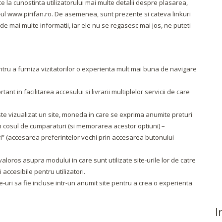
 la cunostinta utilizatorului mai multe detalii despre plasarea,
te-ul www.pirifan.ro. De asemenea, sunt prezente si cateva linkuri
 de mai multe informatii, iar ele nu se regasesc mai jos, ne puteti
entru a furniza vizitatorilor o experienta mult mai buna de navigare
nt in facilitarea accesului si livrarii multiplelor servicii de care
te vizualizat un site, moneda in care se exprima anumite preturi
n cosul de cumparaturi (si memorarea acestor optiuni) –
i” (accesarea preferintelor vechi prin accesarea butonului
valoros asupra modului in care sunt utilizate site-urile lor de catre
i accesibile pentru utilizatori.
ite-uri sa fie incluse intr-un anumit site pentru a crea o experienta
I