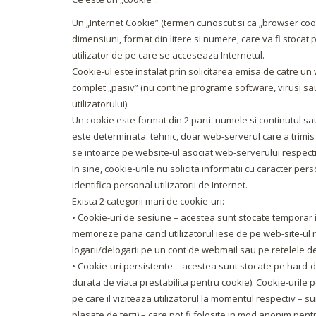
Un „Internet Cookie” (termen cunoscut si ca „browser cooki
dimensiuni, format din litere si numere, care va fi stoca
utilizator de pe care se acceseaza Internetul.
Cookie-ul este instalat prin solicitarea emisa de catre un
complet „pasiv” (nu contine programe software, virusi sa
utilizatorului).
Un cookie este format din 2 parti: numele si continutul sa
este determinata: tehnic, doar web-serverul care a trimis 
se intoarce pe website-ul asociat web-serverului respecti
In sine, cookie-urile nu solicita informatii cu caracter pers
identifica personal utilizatorii de Internet.
Exista 2 categorii mari de cookie-uri:
• Cookie-uri de sesiune – acestea sunt stocate temporar 
memoreze pana cand utilizatorul iese de pe web-site-ul r
logarii/delogarii pe un cont de webmail sau pe retelele de
• Cookie-uri persistente – acestea sunt stocate pe hard-
durata de viata prestabilita pentru cookie). Cookie-urile p
pe care il viziteaza utilizatorul la momentul respectiv – 
plasate de terti) – care pot fi folosite in mod anonim pentr