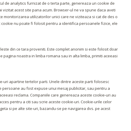
ftul de analytics furnizat de o terta parte, genereaza un cookie de
mai vizitat acest site pana acum. Browser-ul ne va spune daca aveti
 monitorizarea utilizatorilor unici care ne viziteaza si cat de des o
t cookie nu poate fi folosit pentru a identifica persoanele fizice, ele
ileste din ce tara proveniti. Este complet anonim si este folosit doar
 pe pagina noastra in limba romana sau in alta limba, primiti aceeasi
e-uri apartine tertelor parti. Unele dintre aceste parti folosesc
te persoane au fost expuse unui mesaj publicitar, sau pentru a
 aceeasi reclama. Companiile care genereaza aceste cookie-uri au
e acces pentru a citi sau scrie aceste cookie-uri. Cookie-urile celor
targeta si pe alte site-uri, bazandu-se pe navigarea dvs. pe acest