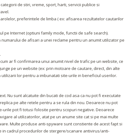
categorii de stiri, vreme, sport, harti, servicii publice si
ravel.
arolelor, preferintele de limba ( ex: afisarea rezultatelor cautarilor
utul pe Internet (optiuni family mode, functii de safe search).
a numarului de afisari a unei reclame pentru un anumit utilizator pe
.
– cum ar fi confirmarea unui anumit nivel de trafic pe un website, ce
ajunge pe un website (ex: prin motoare de cautare, direct, din alte
ilizarii lor pentru a imbunatati site-urile in beneficiul userilor.
text. Nu sunt alcatuite din bucati de cod asa ca nu pot fi executate
u replica pe alte retele pentru a se rula din nou. Deoarece nu pot
ie-urile pot fi totusi folosite pentru scopuri negative. Deoarece
vigare al utilizatorilor, atat pe un anume site cat si pe mai multe
Spyware. Multe produse anti-spyware sunt constiente de acest fapt si
 in cadrul procedurilor de stergere/scanare antivirus/anti-