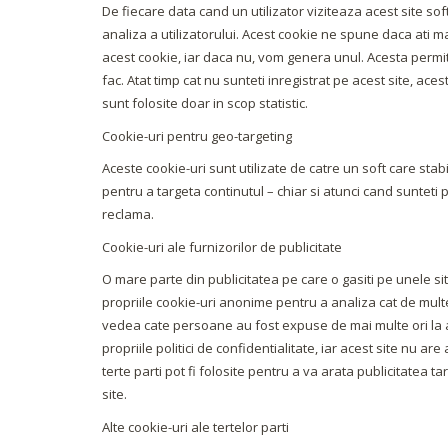
De fiecare data cand un utilizator viziteaza acest site so
analiza a utilizatorului. Acest cookie ne spune daca ati 
acest cookie, iar daca nu, vom genera unul. Acesta permite
fac. Atat timp cat nu sunteti inregistrat pe acest site, aces
sunt folosite doar in scop statistic.
Cookie-uri pentru geo-targeting
Aceste cookie-uri sunt utilizate de catre un soft care stab
pentru a targeta continutul – chiar si atunci cand sunteti
reclama.
Cookie-uri ale furnizorilor de publicitate
O mare parte din publicitatea pe care o gasiti pe unele sit
propriile cookie-uri anonime pentru a analiza cat de mul
vedea cate persoane au fost expuse de mai multe ori la
propriile politici de confidentialitate, iar acest site nu ar
terte parti pot fi folosite pentru a va arata publicitatea 
site.
Alte cookie-uri ale tertelor parti