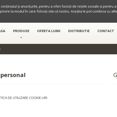
conținutul și anunțurile, pentru a oferi funcții de rețele sociale și pentru 
 privire la modul în care folosiți site-ul nostru. Aceștia le pot combina cu al
ASA
PRODUSE
OFERTA LUNII
DISTRIBUTIE
CONTACT
l
 personal
ICA DE UTILIZARE COOKIE-URI