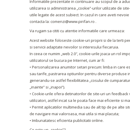
Informatiile prezentate in continuare au scopul de a aduce
utilizarea si administrarea „cookie”-urilor utilizate de si
utile legate de acest subiect. In cazul in care aveti nevoie
contacta la: comenzi@www.pirifan.ro .
Va rugam sa cititi cu atentie informatiile care urmeaza:
Acest website foloseste cookie-uri proprii si de la terti p
si servicii adaptate nevoilor si interesului fiecaruia.
In ceea ce numim „web 2.0″, cookie-urile joaca un rol importa
utilizatorul se bucura pe Internet, cum ar fi:
• Personalizarea anumitor setari precum: limba in care es
sau tarife, pastrarea optiunilor pentru diverse produse i
generandu-se astfel flexibilitatea „cosului de cumparatur
„inainte” si „inapoi”).
• Cookie-urile ofera detinatorilor de site-uri un feedback 
utilizatori, astfel incat sa le poata face mai eficiente si ma
• Permit aplicatiilor multimedia sau de alt tip de pe alte s
de navigare mai valoroasa, mai utila si mai placuta;
• Imbunatatesc eficienta publicitatii online.
Ce este un „cookie”?