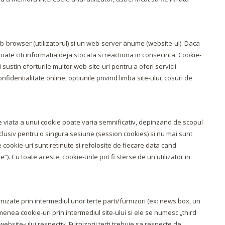
eb-browser (utilizatorul) si un web-server anume (website-ul). Daca
te citi informatia deja stocata si reactiona in consecinta. Cookie-
sustin eforturile multor web-site-uri pentru a oferi servicii
onfidentialitate online, optiunile privind limba site-ului, cosuri de
 viata a unui cookie poate varia semnificativ, depinzand de scopul
xclusiv pentru o singura sesiune (session cookies) si nu mai sunt
e cookie-uri sunt retinute si refolosite de fiecare data cand
). Cu toate aceste, cookie-urile pot fi sterse de un utilizator in
rnizate prin intermediul unor terte parti/furnizori (ex: news box, un
enea cookie-uri prin intermediul site-ului si ele se numesc „third
ebsite-ului respectiv. Furnizorii terti trebuie sa respecte de