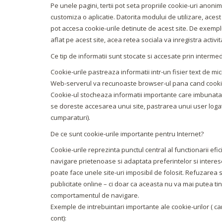
Pe unele pagini, tertii pot seta propriile cookie-uri anoni
customiza o aplicatie. Datorita modului de utilizare, acest
pot accesa cookie-urile detinute de acest site. De exemplu,
aflat pe acest site, acea retea sociala va inregistra activi
Ce tip de informatii sunt stocate si accesate prin intermed
Cookie-urile pastreaza informatii intr-un fisier text de 
Web-serverul va recunoaste browser-ul pana cand cookie
Cookie-ul stocheaza informatii importante care imbunatate
se doreste accesarea unui site, pastrarea unui user loga
cumparaturi).
De ce sunt cookie-urile importante pentru Internet?
Cookie-urile reprezinta punctul central al functionarii ef
navigare prietenoase si adaptata preferintelor si interese
poate face unele site-uri imposibil de folosit. Refuzarea
publicitate online – ci doar ca aceasta nu va mai putea tin
comportamentul de navigare.
Exemple de intrebuintari importante ale cookie-urilor ( ca
cont):