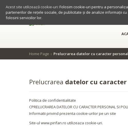
Acest site utilizează cookie-uri:
Folosim cookie-uri pentru a personaliza 
partenerilor de rețele sociale, de publicitate și de analize informații cu
folosirii serviciilor lor.
AC
Home Page
Prelucrarea datelor cu caracter persona
Prelucrarea
datelor cu caracter
Politica de confidentialitate
CPRELUCRAREA DATELOR CU CARACTER PERSONAL SI POLIT
Informatii privind prezenta cookie-urilor pe un site
Site-ul www.pirifan.ro utilizeaza cookie-uri.