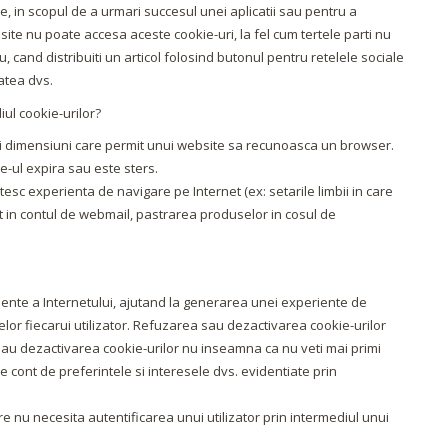
me, in scopul de a urmari succesul unei aplicatii sau pentru a
 site nu poate accesa aceste cookie-uri, la fel cum tertele parti nu
 cand distribuiti un articol folosind butonul pentru retelele sociale
tatea dvs.
iul cookie-urilor?
mici dimensiuni care permit unui website sa recunoasca un browser.
-ul expira sau este sters.
sc experienta de navigare pe Internet (ex: setarile limbii in care
t in contul de webmail, pastrarea produselor in cosul de
iciente a Internetului, ajutand la generarea unei experiente de
lor fiecarui utilizator. Refuzarea sau dezactivarea cookie-urilor
 sau dezactivarea cookie-urilor nu inseamna ca nu veti mai primi
e cont de preferintele si interesele dvs. evidentiate prin
re nu necesita autentificarea unui utilizator prin intermediul unui