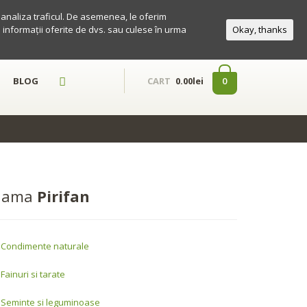
a analiza traficul. De asemenea, le oferim
te informații oferite de dvs. sau culese în urma
Okay, thanks
BLOG
0
CART
0.00lei
Gama
Pirifan
Condimente naturale
Fainuri si tarate
Seminte si leguminoase