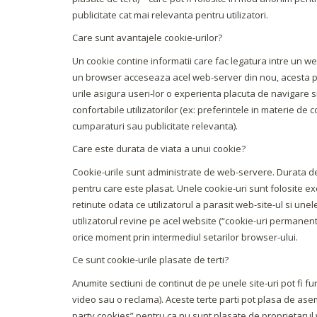
publicitate cat mai relevanta pentru utilizatori.
Care sunt avantajele cookie-urilor?
Un cookie contine informatii care fac legatura intre un w
un browser acceseaza acel web-server din nou, acesta poa
urile asigura useri-lor o experienta placuta de navigare si 
confortabile utilizatorilor (ex: preferintele in materie de c
cumparaturi sau publicitate relevanta).
Care este durata de viata a unui cookie?
Cookie-urile sunt administrate de web-servere. Durata de
pentru care este plasat. Unele cookie-uri sunt folosite e
retinute odata ce utilizatorul a parasit web-site-ul si unel
utilizatorul revine pe acel website (“cookie-uri permanente”
orice moment prin intermediul setarilor browser-ului.
Ce sunt cookie-urile plasate de terti?
Anumite sectiuni de continut de pe unele site-uri pot fi fu
video sau o reclama). Aceste terte parti pot plasa de asem
party cookies” pentru ca nu sunt plasate de proprietarul w