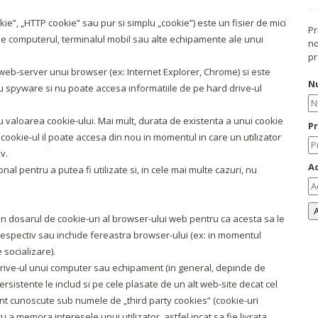
e”, „HTTP cookie” sau pur si simplu „cookie”) este un fisier de mici
Pr
t pe computerul, terminalul mobil sau alte echipamente ale unui
no
pr
 web-server unui browser (ex: Internet Explorer, Chrome) si este
N
u spyware si nu poate accesa informatiile de pe hard drive-ul
u valoarea cookie-ului. Mai mult, durata de existenta a unui cookie
P
cookie-ul il poate accesa din nou in momentul in care un utilizator
v.
Ad
onal pentru a putea fi utilizate si, in cele mai multe cazuri, nu
in dosarul de cookie-uri al browser-ului web pentru ca acesta sa le
espectiv sau inchide fereastra browser-ului (ex: in momentul
 socializare).
drive-ul unui computer sau echipament (in general, depinde de
ersistente le includ si pe cele plasate de un alt web-site decat cel
sunt cunoscute sub numele de „third party cookies” (cookie-uri
u a memora interesele unui utilizator, astfel incat sa fie livrata