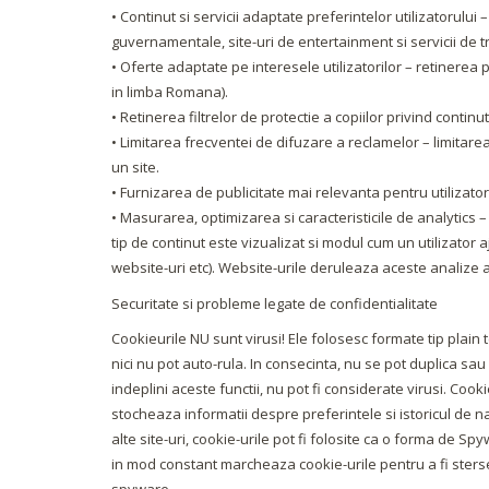
• Continut si servicii adaptate preferintelor utilizatorului – 
guvernamentale, site-uri de entertainment si servicii de t
• Oferte adaptate pe interesele utilizatorilor – retinerea p
in limba Romana).
• Retinerea filtrelor de protectie a copiilor privind contin
• Limitarea frecventei de difuzare a reclamelor – limitare
un site.
• Furnizarea de publicitate mai relevanta pentru utilizator
• Masurarea, optimizarea si caracteristicile de analytics 
tip de continut este vizualizat si modul cum un utilizator 
website-uri etc). Website-urile deruleaza aceste analize a ut
Securitate si probleme legate de confidentialitate
Cookieurile NU sunt virusi! Ele folosesc formate tip plain 
nici nu pot auto-rula. In consecinta, nu se pot duplica sa
indeplini aceste functii, nu pot fi considerate virusi. Cook
stocheaza informatii despre preferintele si istoricul de na
alte site-uri, cookie-urile pot fi folosite ca o forma de 
in mod constant marcheaza cookie-urile pentru a fi sterse