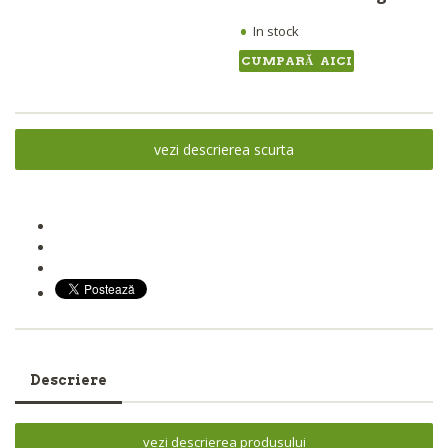
•
In stock
CUMPARĂ AICI
vezi descrierea scurta
Descriere
vezi descrierea produsului