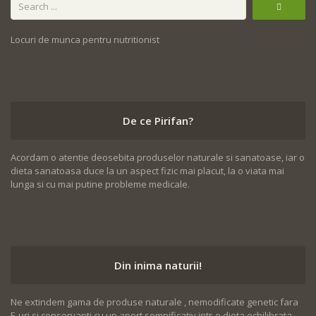
Locuri de munca pentru nutritionist
De ce Pirifan?
Acordam o atentie deosebita produselor naturale si sanatoase, iar o
dieta sanatoasa duce la un aspect fizic mai placut, la o viata mai
lunga si cu mai putine probleme medicale.
Din inima naturii!
Ne extindem gama de produse naturale , nemodificate genetic fara
E-uri si conservanti cu un aport semnificativ intr-o dieta echilibrata.