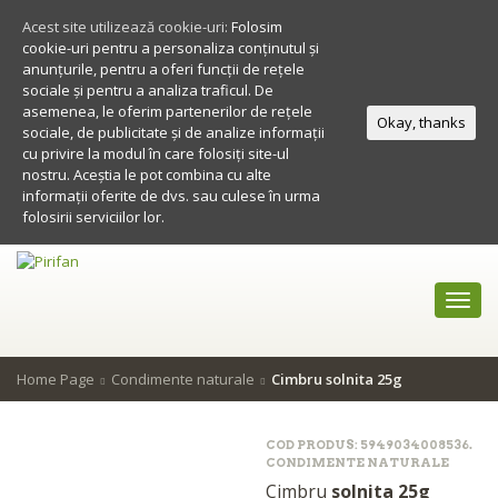
Acest site utilizează cookie-uri:
Folosim
cookie-uri pentru a personaliza conținutul și
anunțurile, pentru a oferi funcții de rețele
sociale și pentru a analiza traficul. De
asemenea, le oferim partenerilor de rețele
Okay, thanks
sociale, de publicitate și de analize informații
cu privire la modul în care folosiți site-ul
nostru. Aceștia le pot combina cu alte
informații oferite de dvs. sau culese în urma
folosirii serviciilor lor.
Toggl
navig
Home Page
Condimente naturale
Cimbru solnita 25g
COD PRODUS:
5949034008536
.
CONDIMENTE NATURALE
Cimbru
solnita 25g