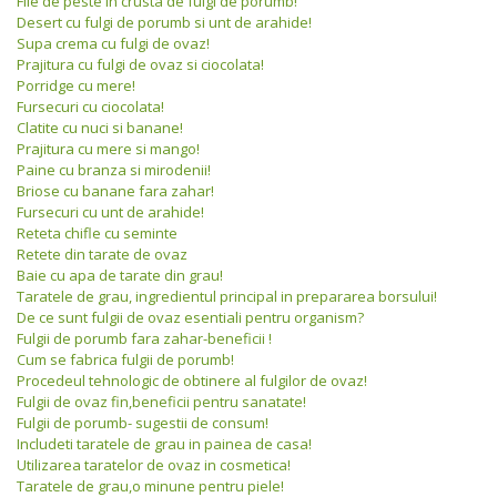
File de peste in crusta de fulgi de porumb!
Desert cu fulgi de porumb si unt de arahide!
Supa crema cu fulgi de ovaz!
Prajitura cu fulgi de ovaz si ciocolata!
Porridge cu mere!
Fursecuri cu ciocolata!
Clatite cu nuci si banane!
Prajitura cu mere si mango!
Paine cu branza si mirodenii!
Briose cu banane fara zahar!
Fursecuri cu unt de arahide!
Reteta chifle cu seminte
Retete din tarate de ovaz
Baie cu apa de tarate din grau!
Taratele de grau, ingredientul principal in prepararea borsului!
De ce sunt fulgii de ovaz esentiali pentru organism?
Fulgii de porumb fara zahar-beneficii !
Cum se fabrica fulgii de porumb!
Procedeul tehnologic de obtinere al fulgilor de ovaz!
Fulgii de ovaz fin,beneficii pentru sanatate!
Fulgii de porumb- sugestii de consum!
Includeti taratele de grau in painea de casa!
Utilizarea taratelor de ovaz in cosmetica!
Taratele de grau,o minune pentru piele!