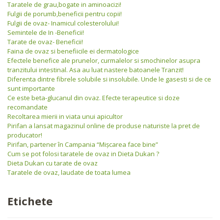
Taratele de grau,bogate in aminoacizi!
Fulgii de porumb,beneficii pentru copii!
Fulgii de ovaz- Inamicul colesterolului!
Semintele de In -Beneficii!
Tarate de ovaz- Beneficii!
Faina de ovaz si benefiicile ei dermatologice
Efectele benefice ale prunelor, curmalelor si smochinelor asupra
tranzitului intestinal. Asa au luat nastere batoanele Tranzit!
Diferenta dintre fibrele solubile si insolubile. Unde le gasesti si de ce
sunt importante
Ce este beta-glucanul din ovaz. Efecte terapeutice si doze
recomandate
Recoltarea mierii in viata unui apicultor
Pirifan a lansat magazinul online de produse naturiste la pret de
producator!
Pirifan, partener în Campania “Mişcarea face bine”
Cum se pot folosi taratele de ovaz in Dieta Dukan ?
Dieta Dukan cu tarate de ovaz
Taratele de ovaz, laudate de toata lumea
Etichete