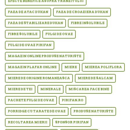
EFECTE BENEFICE ASUPRA TRANZITULUI
FAZA DE ATAC DUKAN
FAZA DE CROAZIERA DUKAN
FAZA DE STABILIZARE DUKAN
FIBRE INSOLUBILE
FIBRE SOLUBILE
FULGI DE OVAZ
FULGI DE OVAZ PIRIFAN
MAGAZIN ONLINE PRODUSE NATURISTE
MAGAZIN PLAFAR ONLINE
MIERE
MIEREA POLIFLORA
MIERE DE ORIGINE ROMANEASCA
MIERE DE SALCAM
MIERE DE TEI
MINERALE
MISCAREA FACE BINE
PACHETE FULGI DE OVAZ
PIRIFAN.RO
PORRIDGE CU TARATE DE OVAZ
PRODUSE NATURISTE
RECOLTAREA MIERII
SPONSOR PIRIFAN