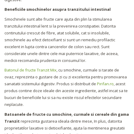
Beneficiile smochinelor asupra tranzitului intestinal
Smochinele sunt alte fructe care ajuta din plin la stimularea
tranzitului intestinal lent si la prevenirea constipatiei. Datorita
continutului crescut de fibre, atat solubile, cat si insolubile,
smochinele au efect detoxifiant si sunt un remediu profilactic
excelent in lupta contra cancerelor de colon sau rect. Sunt
considerate unele dintre cele mai puternice laxative, de aceea,
medicii recomanda prudenta in consumul lor.
Batonul de fructe Tranzit Mix
, cu smochine, curmale si tarate de
ovaz, reprezinta o gustare de zi cu zi excelenta pentru promovarea
sanatatii sistemului digestiv. Produs si distribuit de
Pirifan.ro
, acest
produs contine doze ideale din aceste ingrediente, astfel incat sa te
bucuri de beneficiile lui si sa nu existe riscul efectelor secundare
neplacute.
Batoanele de fructe cu smochine, curmale si cereale din gama
Tranzit
reprezinta gustarea ideala dintre mese, In plus, datorita
proprietatilor laxative si detioxifiante, ajuta la mentinerea greutatii