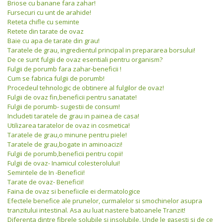
Briose cu banane fara zahar!
Fursecuri cu unt de arahide!
Reteta chifle cu seminte
Retete din tarate de ovaz
Baie cu apa de tarate din grau!
Taratele de grau, ingredientul principal in prepararea borsului!
De ce sunt fulgii de ovaz esentiali pentru organism?
Fulgii de porumb fara zahar-beneficii !
Cum se fabrica fulgii de porumb!
Procedeul tehnologic de obtinere al fulgilor de ovaz!
Fulgii de ovaz fin,beneficii pentru sanatate!
Fulgii de porumb- sugestii de consum!
Includeti taratele de grau in painea de casa!
Utilizarea taratelor de ovaz in cosmetica!
Taratele de grau,o minune pentru piele!
Taratele de grau,bogate in aminoacizi!
Fulgii de porumb,beneficii pentru copii!
Fulgii de ovaz- Inamicul colesterolului!
Semintele de In -Beneficii!
Tarate de ovaz- Beneficii!
Faina de ovaz si benefiicile ei dermatologice
Efectele benefice ale prunelor, curmalelor si smochinelor asupra
tranzitului intestinal. Asa au luat nastere batoanele Tranzit!
Diferenta dintre fibrele solubile si insolubile. Unde le gasesti si de ce