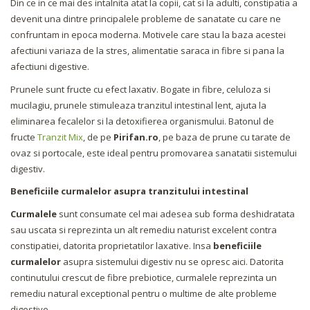
Din ce in ce mai des intalnita atat la copii, cat si la adulti, constipatia a
devenit una dintre principalele probleme de sanatate cu care ne
confruntam in epoca moderna. Motivele care stau la baza acestei
afectiuni variaza de la stres, alimentatie saraca in fibre si pana la
afectiuni digestive.
Prunele sunt fructe cu efect laxativ. Bogate in fibre, celuloza si
mucilagiu, prunele stimuleaza tranzitul intestinal lent, ajuta la
eliminarea fecalelor si la detoxifierea organismului. Batonul de
fructe
Tranzit Mix
, de pe
Pirifan.ro
, pe baza de prune cu tarate de
ovaz si portocale, este ideal pentru promovarea sanatatii sistemului
digestiv.
Beneficiile curmalelor asupra tranzitului intestinal
Curmalele
sunt consumate cel mai adesea sub forma deshidratata
sau uscata si reprezinta un alt remediu naturist excelent contra
constipatiei, datorita proprietatilor laxative. Insa
beneficiile
curmalelor
asupra sistemului digestiv nu se opresc aici. Datorita
continutului crescut de fibre prebiotice, curmalele reprezinta un
remediu natural exceptional pentru o multime de alte probleme
digestive.