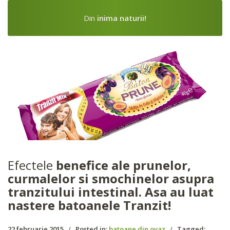
Din
inima naturii!
Efectele
benefice ale prunelor,
curmalelor si smochinelor asupra
tranzitului intestinal. Asa au luat
nastere batoanele Tranzit!
22 februarie 2015
/
Posted in:
batoane din ovaz
/
Tagged: