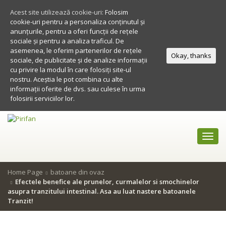
Acest site utilizează cookie-uri:
Folosim
cookie-uri pentru a personaliza conținutul și
anunțurile, pentru a oferi funcții de rețele
sociale și pentru a analiza traficul. De
asemenea, le oferim partenerilor de rețele
Okay, thanks
sociale, de publicitate și de analize informații
cu privire la modul în care folosiți site-ul
nostru. Aceștia le pot combina cu alte
informații oferite de dvs. sau culese în urma
folosirii serviciilor lor.
Toggl
navig
Home Page
batoane din ovaz
Efectele benefice ale prunelor, curmalelor si smochinelor
asupra tranzitului intestinal. Asa au luat nastere batoanele
Tranzit!