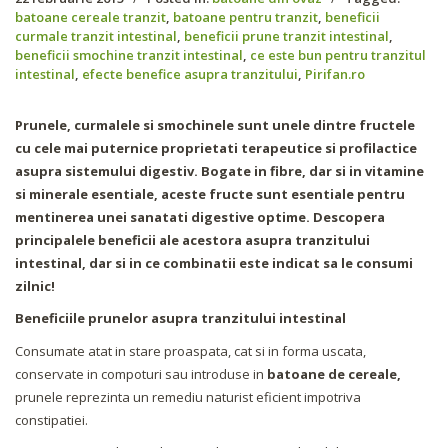
batoane cereale tranzit
,
batoane pentru tranzit
,
beneficii
curmale tranzit intestinal
,
beneficii prune tranzit intestinal
,
beneficii smochine tranzit intestinal
,
ce este bun pentru tranzitul
intestinal
,
efecte benefice asupra tranzitului
,
Pirifan.ro
Prunele, curmalele si smochinele sunt unele dintre fructele
cu cele mai puternice proprietati terapeutice si profilactice
asupra sistemului digestiv. Bogate in fibre, dar si in vitamine
si minerale esentiale, aceste fructe sunt esentiale pentru
mentinerea unei sanatati digestive optime. Descopera
principalele beneficii ale acestora asupra tranzitului
intestinal, dar si in ce combinatii este indicat sa le consumi
zilnic!
Beneficiile prunelor asupra tranzitului intestinal
Consumate atat in stare proaspata, cat si in forma uscata,
conservate in compoturi sau introduse in
batoane de cereale,
prunele reprezinta un remediu naturist eficient impotriva
constipatiei.