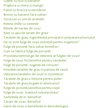
Clatite cu nuci si banane!
Prajitura cu mere si mango!
Paine cu branza si mirodenii!
Briose cu banane fara zahar!
Fursecuri cu unt de arahide!
Reteta chifle cu seminte
Retete din tarate de ovaz
Baie cu apa de tarate din grau!
Taratele de grau, ingredientul principal in prepararea borsului!
De ce sunt fulgii de ovaz esentiali pentru organism?
Fulgii de porumb fara zahar-beneficii !
Cum se fabrica fulgii de porumb!
Procedeul tehnologic de obtinere al fulgilor de ovaz!
Fulgii de ovaz fin,beneficii pentru sanatate!
Fulgii de porumb- sugestii de consum!
Includeti taratele de grau in painea de casa!
Utilizarea taratelor de ovaz in cosmetica!
Taratele de grau,o minune pentru piele!
Taratele de grau,bogate in aminoacizi!
Fulgii de porumb,beneficii pentru copii!
Fulgii de ovaz- Inamicul colesterolului!
Semintele de In -Beneficii!
Tarate de ovaz- Beneficii!
Faina de ovaz si benefiicile ei dermatologice