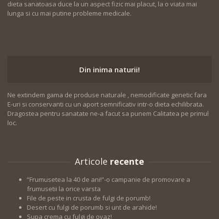
dieta sanatoasa duce la un aspect fizic mai placut, la o viata mai
lunga si cu mai putine probleme medicale.
Din inima naturii!
Ne extindem gama de produse naturale , nemodificate genetic fara
E-uri si conservanti cu un aport semnificativ intr-o dieta echilibrata.
Dragostea pentru sanatate ne-a facut sa punem Calitatea pe primul
loc.
Articole
recente
“Frumusetea la 40 de ani!”-o campanie de promovare a
frumusetii la orice varsta
File de peste in crusta de fulgi de porumb!
Desert cu fulgi de porumb si unt de arahide!
Supa crema cu fulgi de ovaz!