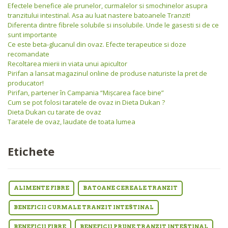
Efectele benefice ale prunelor, curmalelor si smochinelor asupra
tranzitului intestinal. Asa au luat nastere batoanele Tranzit!
Diferenta dintre fibrele solubile si insolubile. Unde le gasesti si de ce
sunt importante
Ce este beta-glucanul din ovaz. Efecte terapeutice si doze
recomandate
Recoltarea mierii in viata unui apicultor
Pirifan a lansat magazinul online de produse naturiste la pret de
producator!
Pirifan, partener în Campania “Mişcarea face bine”
Cum se pot folosi taratele de ovaz in Dieta Dukan ?
Dieta Dukan cu tarate de ovaz
Taratele de ovaz, laudate de toata lumea
Etichete
ALIMENTE FIBRE
BATOANE CEREALE TRANZIT
BENEFICII CURMALE TRANZIT INTESTINAL
BENEFICII FIBRE
BENEFICII PRUNE TRANZIT INTESTINAL