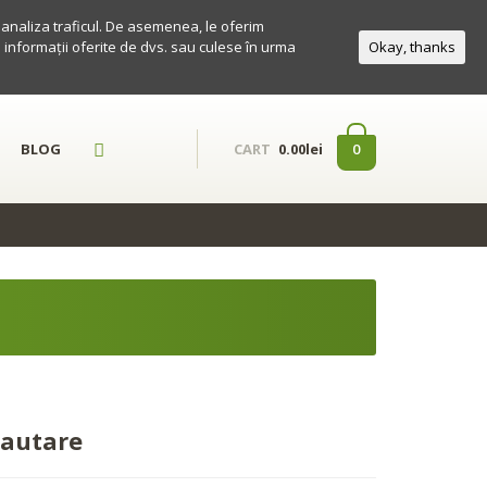
a analiza traficul. De asemenea, le oferim
te informații oferite de dvs. sau culese în urma
Okay, thanks
BLOG
0
CART
0.00lei
autare