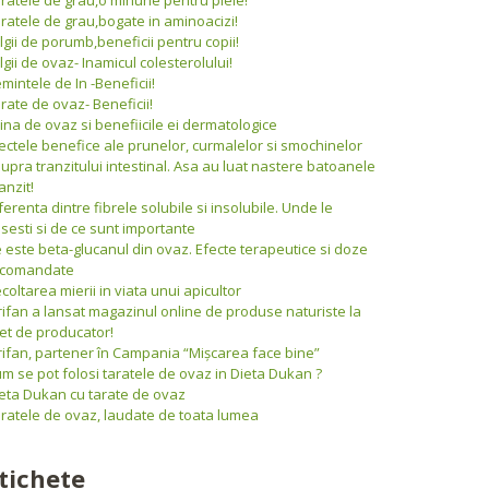
ratele de grau,bogate in aminoacizi!
lgii de porumb,beneficii pentru copii!
lgii de ovaz- Inamicul colesterolului!
mintele de In -Beneficii!
rate de ovaz- Beneficii!
ina de ovaz si benefiicile ei dermatologice
ectele benefice ale prunelor, curmalelor si smochinelor
upra tranzitului intestinal. Asa au luat nastere batoanele
anzit!
ferenta dintre fibrele solubile si insolubile. Unde le
sesti si de ce sunt importante
 este beta-glucanul din ovaz. Efecte terapeutice si doze
ecomandate
coltarea mierii in viata unui apicultor
rifan a lansat magazinul online de produse naturiste la
et de producator!
rifan, partener în Campania “Mişcarea face bine”
m se pot folosi taratele de ovaz in Dieta Dukan ?
eta Dukan cu tarate de ovaz
ratele de ovaz, laudate de toata lumea
tichete