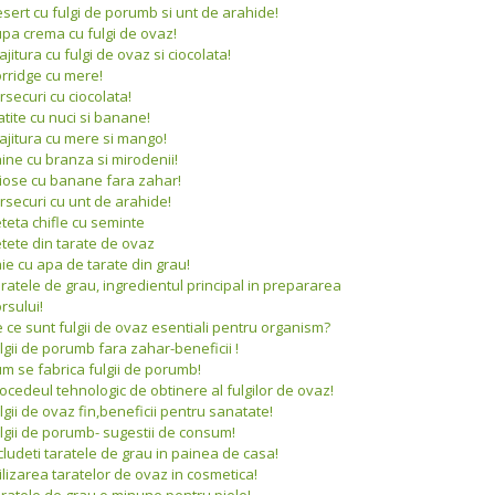
sert cu fulgi de porumb si unt de arahide!
pa crema cu fulgi de ovaz!
ajitura cu fulgi de ovaz si ciocolata!
rridge cu mere!
rsecuri cu ciocolata!
atite cu nuci si banane!
ajitura cu mere si mango!
ine cu branza si mirodenii!
iose cu banane fara zahar!
rsecuri cu unt de arahide!
teta chifle cu seminte
tete din tarate de ovaz
ie cu apa de tarate din grau!
ratele de grau, ingredientul principal in prepararea
rsului!
 ce sunt fulgii de ovaz esentiali pentru organism?
lgii de porumb fara zahar-beneficii !
m se fabrica fulgii de porumb!
ocedeul tehnologic de obtinere al fulgilor de ovaz!
lgii de ovaz fin,beneficii pentru sanatate!
lgii de porumb- sugestii de consum!
cludeti taratele de grau in painea de casa!
ilizarea taratelor de ovaz in cosmetica!
ratele de grau,o minune pentru piele!