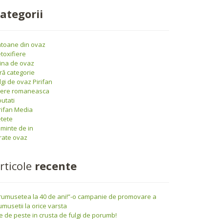
ategorii
toane din ovaz
toxifiere
ina de ovaz
ră categorie
lgi de ovaz Pirifan
iere romaneasca
utati
rifan Media
tete
minte de in
rate ovaz
rticole
recente
rumusetea la 40 de ani!”-o campanie de promovare a
umusetii la orice varsta
le de peste in crusta de fulgi de porumb!