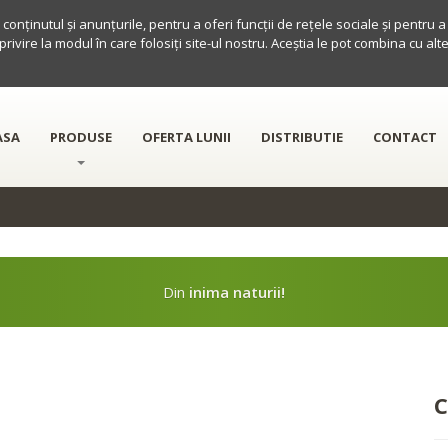
conținutul și anunțurile, pentru a oferi funcții de rețele sociale și pentru 
 privire la modul în care folosiți site-ul nostru. Aceștia le pot combina cu al
ASA
PRODUSE
OFERTA LUNII
DISTRIBUTIE
CONTACT
Din
inima naturii!
C