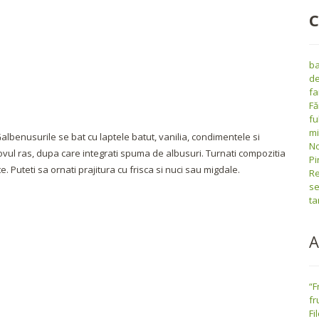
C
ba
de
fa
Fă
fu
m
lbenusurile se bat cu laptele batut, vanilia, condimentele si
No
ovul ras, dupa care integrati spuma de albusuri. Turnati compozitia
Pi
e. Puteti sa ornati prajitura cu frisca si nuci sau migdale.
Re
se
ta
A
“F
fr
Fi