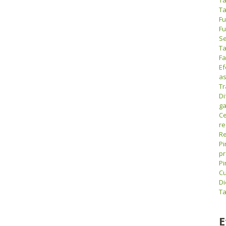
Ta
Fu
Fu
Se
Ta
Fa
Ef
as
Tr
Di
ga
Ce
r
Re
Pi
pr
Pi
Cu
Di
Ta
E