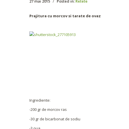
27 mai 2015
/
Posted in:
Retete
Prajitura cu morcov si tarate de ovaz
Ingrediente:
-200 gr de morcov ras
-30 gr de bicarbonat de sodiu
-3 oua