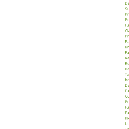
De
Su
Pr
Po
Fu
Cl
Pr
Pa
Br
Fu
Re
Re
Ba
Ta
bo
De
Fu
Cu
Pr
Fu
Fu
In
Ut
Ta