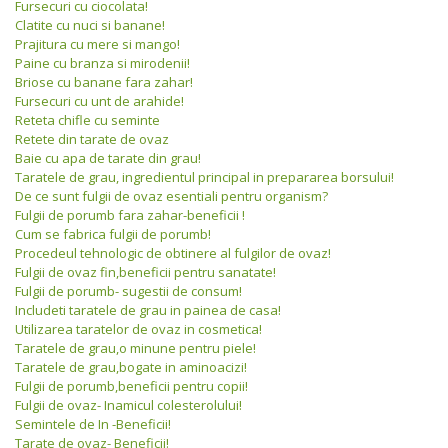
Fursecuri cu ciocolata!
Clatite cu nuci si banane!
Prajitura cu mere si mango!
Paine cu branza si mirodenii!
Briose cu banane fara zahar!
Fursecuri cu unt de arahide!
Reteta chifle cu seminte
Retete din tarate de ovaz
Baie cu apa de tarate din grau!
Taratele de grau, ingredientul principal in prepararea borsului!
De ce sunt fulgii de ovaz esentiali pentru organism?
Fulgii de porumb fara zahar-beneficii !
Cum se fabrica fulgii de porumb!
Procedeul tehnologic de obtinere al fulgilor de ovaz!
Fulgii de ovaz fin,beneficii pentru sanatate!
Fulgii de porumb- sugestii de consum!
Includeti taratele de grau in painea de casa!
Utilizarea taratelor de ovaz in cosmetica!
Taratele de grau,o minune pentru piele!
Taratele de grau,bogate in aminoacizi!
Fulgii de porumb,beneficii pentru copii!
Fulgii de ovaz- Inamicul colesterolului!
Semintele de In -Beneficii!
Tarate de ovaz- Beneficii!