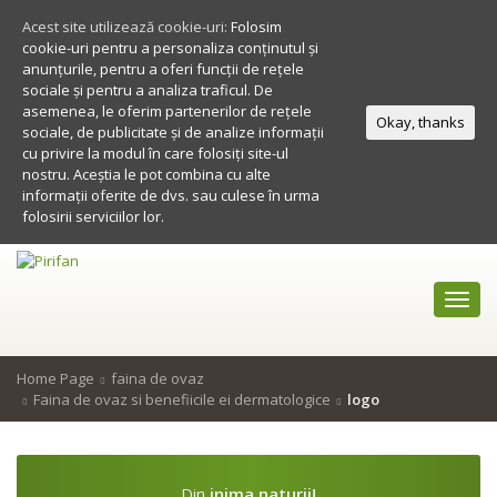
Acest site utilizează cookie-uri:
Folosim
cookie-uri pentru a personaliza conținutul și
anunțurile, pentru a oferi funcții de rețele
sociale și pentru a analiza traficul. De
asemenea, le oferim partenerilor de rețele
Okay, thanks
sociale, de publicitate și de analize informații
cu privire la modul în care folosiți site-ul
nostru. Aceștia le pot combina cu alte
informații oferite de dvs. sau culese în urma
folosirii serviciilor lor.
Toggl
navig
Home Page
faina de ovaz
Faina de ovaz si benefiicile ei dermatologice
logo
Din
inima naturii!