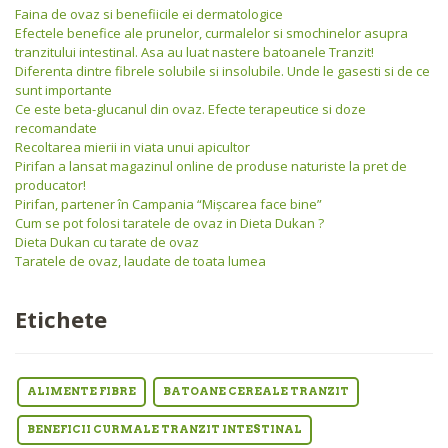
Faina de ovaz si benefiicile ei dermatologice
Efectele benefice ale prunelor, curmalelor si smochinelor asupra
tranzitului intestinal. Asa au luat nastere batoanele Tranzit!
Diferenta dintre fibrele solubile si insolubile. Unde le gasesti si de ce
sunt importante
Ce este beta-glucanul din ovaz. Efecte terapeutice si doze
recomandate
Recoltarea mierii in viata unui apicultor
Pirifan a lansat magazinul online de produse naturiste la pret de
producator!
Pirifan, partener în Campania “Mişcarea face bine”
Cum se pot folosi taratele de ovaz in Dieta Dukan ?
Dieta Dukan cu tarate de ovaz
Taratele de ovaz, laudate de toata lumea
Etichete
ALIMENTE FIBRE
BATOANE CEREALE TRANZIT
BENEFICII CURMALE TRANZIT INTESTINAL