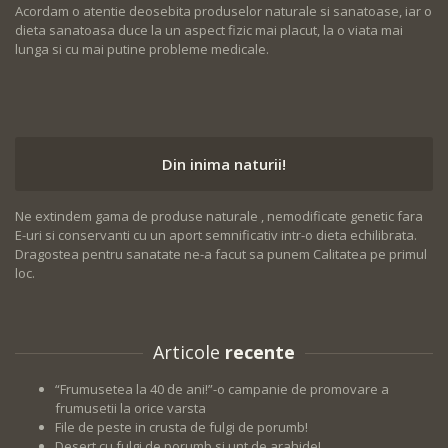
Acordam o atentie deosebita produselor naturale si sanatoase, iar o
dieta sanatoasa duce la un aspect fizic mai placut, la o viata mai
lunga si cu mai putine probleme medicale.
Din inima naturii!
Ne extindem gama de produse naturale , nemodificate genetic fara
E-uri si conservanti cu un aport semnificativ intr-o dieta echilibrata.
Dragostea pentru sanatate ne-a facut sa punem Calitatea pe primul
loc.
Articole
recente
“Frumusetea la 40 de ani!”-o campanie de promovare a
frumusetii la orice varsta
File de peste in crusta de fulgi de porumb!
Desert cu fulgi de porumb si unt de arahide!