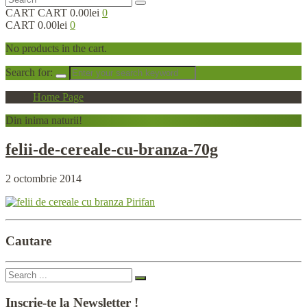
CART
CART
0.00lei
0
CART
0.00lei
0
No products in the cart.
Search for:
Home Page
Din
inima naturii!
felii-de-cereale-cu-branza-70g
2 octombrie 2014
Cautare
Inscrie-te
la Newsletter !