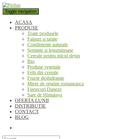
Folosim cookie-uri pentru a
personaliza conținutul și anunțurile, pentru a oferi funcții de rețele
Toggle navigation
sociale și pentru a analiza traficul. De asemenea, le oferim partenerilor
de rețele sociale, de publicitate și de analize informații cu privire la
ACASA
modul în care folosiți site-ul nostru. Aceștia le pot combina cu alte
PRODUSE
informații oferite de dvs. sau culese în urma folosirii serviciilor lor.
Toate produsele
Okay, thanks
Fainuri si tarate
Condimente naturale
Seminte si leguminoase
Cereale pentru micul dejun
Bio
Produse vegetale
Felii din cereale
Fructe deshidratate
Miere de origine romaneasca
Fursecuri Daneze
Sare de Himalaya
OFERTA LUNII
DISTRIBUTIE
CONTACT
BLOG