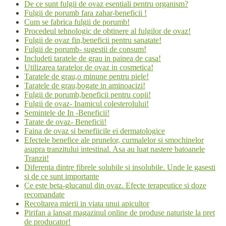
De ce sunt fulgii de ovaz esentiali pentru organism?
Fulgii de porumb fara zahar-beneficii !
Cum se fabrica fulgii de porumb!
Procedeul tehnologic de obtinere al fulgilor de ovaz!
Fulgii de ovaz fin,beneficii pentru sanatate!
Fulgii de porumb- sugestii de consum!
Includeti taratele de grau in painea de casa!
Utilizarea taratelor de ovaz in cosmetica!
Taratele de grau,o minune pentru piele!
Taratele de grau,bogate in aminoacizi!
Fulgii de porumb,beneficii pentru copii!
Fulgii de ovaz- Inamicul colesterolului!
Semintele de In -Beneficii!
Tarate de ovaz- Beneficii!
Faina de ovaz si benefiicile ei dermatologice
Efectele benefice ale prunelor, curmalelor si smochinelor
asupra tranzitului intestinal. Asa au luat nastere batoanele
Tranzit!
Diferenta dintre fibrele solubile si insolubile. Unde le gasesti
si de ce sunt importante
Ce este beta-glucanul din ovaz. Efecte terapeutice si doze
recomandate
Recoltarea mierii in viata unui apicultor
Pirifan a lansat magazinul online de produse naturiste la pret
de producator!