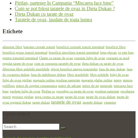
Pirifan, partener în Campania “Mişcarea face bine”
Cum se pot folosi taratele de ovaz in Dieta Dukan ?
Dieta Dukan cu tarate de ovaz
Taratele de ovaz, laudate de toata lumea
Etichete
alimente fibre
batoane cereale tranzit
beneficii curmale tranzit intestinal
beneficii fibre
beneficii prune tranzit intestinal
beneficii smochine tranzit intestinal
beta-glucan
ce este bun
pentru tranzitul intestinal
Clatite cu tarate de ovaz
consum fulgi de ovaz
consumi in mod
regulat tarate de ovaz
cum se consuma taratele de ovaz
dieta dukan cu tarate de ovaz
diferenta fibre solubile insolubile
efecte benefice asupra tranzitului
faza de atac dukan
faza
de croaziera dukan
faza de stabilizare dukan
fibre insolubile
fibre solubile
fulgi de ovaz
fulgi de ovaz pirifan
magazin online produse naturiste
magazin plafar online
miere
mierea
poliflora
miere de origine romaneasca
miere de salcam
miere de tei
minerale
miscarea face
bine
pachete fulgi de ovaz
Pirifan.ro
porridge cu tarate de ovaz
produse naturiste
recoltarea
mierii
sponsor pirifan
supa crema cu tarate
tarate de ovaz
tarate de ovaz dukan
tarate de
taratele de ovaz
ovaz regimul dukan
tarate dukan
taratele dukan
vitamine
Cauta
articol