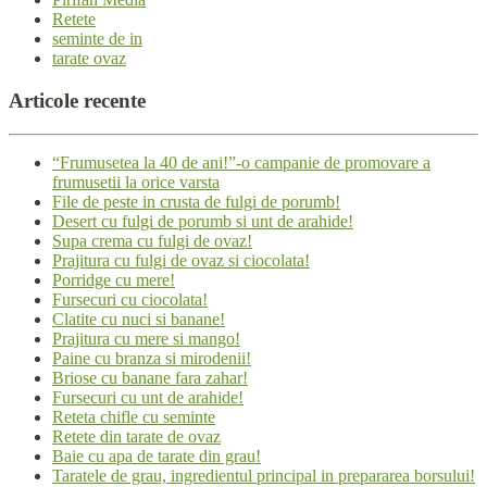
Retete
seminte de in
tarate ovaz
Articole
recente
“Frumusetea la 40 de ani!”-o campanie de promovare a
frumusetii la orice varsta
File de peste in crusta de fulgi de porumb!
Desert cu fulgi de porumb si unt de arahide!
Supa crema cu fulgi de ovaz!
Prajitura cu fulgi de ovaz si ciocolata!
Porridge cu mere!
Fursecuri cu ciocolata!
Clatite cu nuci si banane!
Prajitura cu mere si mango!
Paine cu branza si mirodenii!
Briose cu banane fara zahar!
Fursecuri cu unt de arahide!
Reteta chifle cu seminte
Retete din tarate de ovaz
Baie cu apa de tarate din grau!
Taratele de grau, ingredientul principal in prepararea borsului!