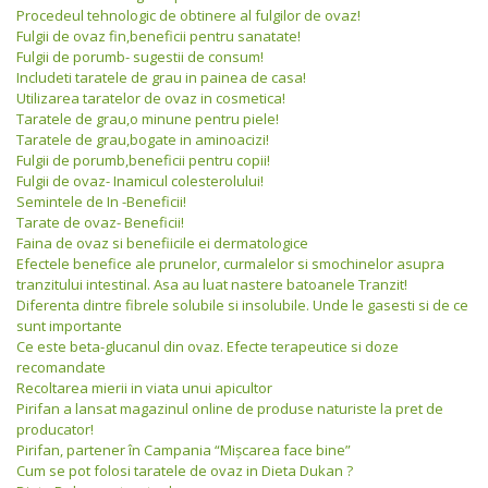
Procedeul tehnologic de obtinere al fulgilor de ovaz!
Fulgii de ovaz fin,beneficii pentru sanatate!
Fulgii de porumb- sugestii de consum!
Includeti taratele de grau in painea de casa!
Utilizarea taratelor de ovaz in cosmetica!
Taratele de grau,o minune pentru piele!
Taratele de grau,bogate in aminoacizi!
Fulgii de porumb,beneficii pentru copii!
Fulgii de ovaz- Inamicul colesterolului!
Semintele de In -Beneficii!
Tarate de ovaz- Beneficii!
Faina de ovaz si benefiicile ei dermatologice
Efectele benefice ale prunelor, curmalelor si smochinelor asupra
tranzitului intestinal. Asa au luat nastere batoanele Tranzit!
Diferenta dintre fibrele solubile si insolubile. Unde le gasesti si de ce
sunt importante
Ce este beta-glucanul din ovaz. Efecte terapeutice si doze
recomandate
Recoltarea mierii in viata unui apicultor
Pirifan a lansat magazinul online de produse naturiste la pret de
producator!
Pirifan, partener în Campania “Mişcarea face bine”
Cum se pot folosi taratele de ovaz in Dieta Dukan ?