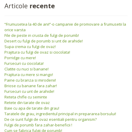
Articole
recente
“Frumusetea la 40 de ani!”-o campanie de promovare a frumusetii la
orice varsta
File de peste in crusta de fulgi de porumb!
Desert cu fulgi de porumb si unt de arahide!
Supa crema cu fulgi de ovaz!
Prajitura cu fulgi de ovaz si ciocolata!
Porridge cu mere!
Fursecuri cu ciocolata!
Clatite cu nuci si banane!
Prajitura cu mere si mango!
Paine cu branza si mirodenii!
Briose cu banane fara zahar!
Fursecuri cu unt de arahide!
Reteta chifle cu seminte
Retete din tarate de ovaz
Baie cu apa de tarate din grau!
Taratele de grau, ingredientul principal in prepararea borsului!
De ce sunt fulgii de ovaz esentiali pentru organism?
Fulgii de porumb fara zahar-beneficii !
Cum se fabrica fulgii de porumb!