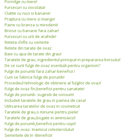
Porridge cu mere!
Fursecuri cu ciocolata!
Clatite cu nuci si banane!
Prajitura cu mere si mango!
Paine cu branza si mirodenii!
Briose cu banane fara zahar!
Fursecuri cu unt de arahide!
Reteta chifle cu seminte
Retete din tarate de ovaz
Baie cu apa de tarate din grau!
Taratele de grau, ingredientul principal in prepararea borsului!
De ce sunt fulgii de ovaz esentiali pentru organism?
Fulgii de porumb fara zahar-beneficii !
Cum se fabrica fulgii de porumb!
Procedeul tehnologic de obtinere al fulgilor de ovaz!
Fulgii de ovaz fin,beneficii pentru sanatate!
Fulgii de porumb- sugestii de consum!
Includeti taratele de grau in painea de casa!
Utilizarea taratelor de ovaz in cosmetica!
Taratele de grau,o minune pentru piele!
Taratele de grau,bogate in aminoacizi!
Fulgii de porumb,beneficii pentru copii!
Fulgii de ovaz- Inamicul colesterolului!
Semintele de In -Beneficii!