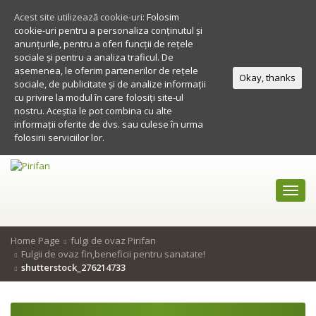
Acest site utilizează cookie-uri:
Folosim
cookie-uri pentru a personaliza conținutul și
anunțurile, pentru a oferi funcții de rețele
sociale și pentru a analiza traficul. De
asemenea, le oferim partenerilor de rețele
Okay, thanks
sociale, de publicitate și de analize informații
cu privire la modul în care folosiți site-ul
nostru. Aceștia le pot combina cu alte
informații oferite de dvs. sau culese în urma
folosirii serviciilor lor.
Toggl
navig
Home Page
fulgi de ovaz Pirifan
Fulgii de ovaz fin,beneficii pentru sanatate!
shutterstock_276214733