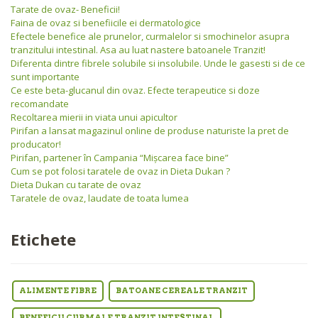
Tarate de ovaz- Beneficii!
Faina de ovaz si benefiicile ei dermatologice
Efectele benefice ale prunelor, curmalelor si smochinelor asupra
tranzitului intestinal. Asa au luat nastere batoanele Tranzit!
Diferenta dintre fibrele solubile si insolubile. Unde le gasesti si de ce
sunt importante
Ce este beta-glucanul din ovaz. Efecte terapeutice si doze
recomandate
Recoltarea mierii in viata unui apicultor
Pirifan a lansat magazinul online de produse naturiste la pret de
producator!
Pirifan, partener în Campania “Mişcarea face bine”
Cum se pot folosi taratele de ovaz in Dieta Dukan ?
Dieta Dukan cu tarate de ovaz
Taratele de ovaz, laudate de toata lumea
Etichete
ALIMENTE FIBRE
BATOANE CEREALE TRANZIT
BENEFICII CURMALE TRANZIT INTESTINAL