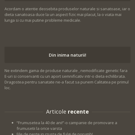
Acordam o atentie deosebita produselor naturale si sanatoase, iar o
dieta sanatoasa duce la un aspect fizic mai placut, la o viata mai
lunga si cu mai putine probleme medicale.
Din inima naturii!
Ne extindem gama de produse naturale , nemodificate genetic fara
E-uri si conservanti cu un aport semnificativ intr-o dieta echilibrata.
Dragostea pentru sanatate ne-a facut sa punem Calitatea pe primul
loc.
Articole
recente
“Frumusetea la 40 de ani!”-o campanie de promovare a
frumusetii la orice varsta
File de peste in crusta de fulgi de porumb!