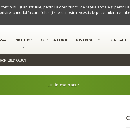
conținutul și anunțurile, pentru a oferi funcții de rețele sociale și pentru 
 privire la modul în care folosiți site-ul nostru. Aceștia le pot combina cu al
ASA
PRODUSE
OFERTA LUNII
DISTRIBUTIE
CONTACT
tock_282166301
Din
inima naturii!
C