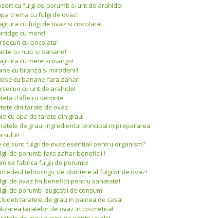
sert cu fulgi de porumb si unt de arahide!
pa crema cu fulgi de ovaz!
ajitura cu fulgi de ovaz si ciocolata!
rridge cu mere!
rsecuri cu ciocolata!
atite cu nuci si banane!
ajitura cu mere si mango!
ine cu branza si mirodenii!
iose cu banane fara zahar!
rsecuri cu unt de arahide!
teta chifle cu seminte
tete din tarate de ovaz
ie cu apa de tarate din grau!
ratele de grau, ingredientul principal in prepararea
rsului!
 ce sunt fulgii de ovaz esentiali pentru organism?
lgii de porumb fara zahar-beneficii !
m se fabrica fulgii de porumb!
ocedeul tehnologic de obtinere al fulgilor de ovaz!
lgii de ovaz fin,beneficii pentru sanatate!
lgii de porumb- sugestii de consum!
cludeti taratele de grau in painea de casa!
ilizarea taratelor de ovaz in cosmetica!
ratele de grau,o minune pentru piele!