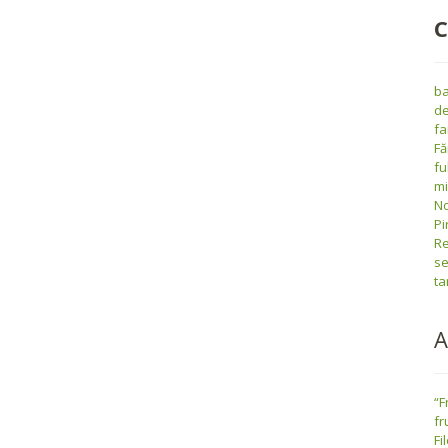
C
ba
de
fa
Fă
fu
m
No
Pi
Re
se
ta
A
“F
fr
Fi