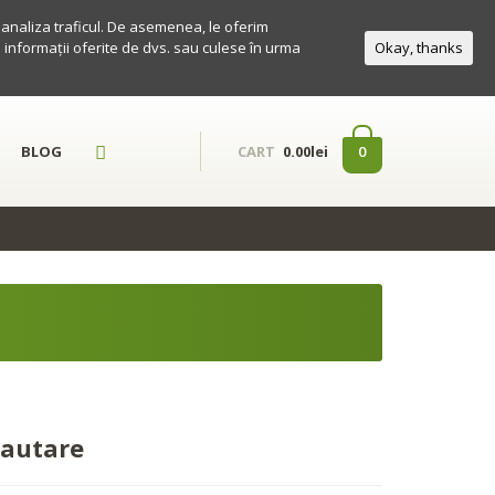
a analiza traficul. De asemenea, le oferim
te informații oferite de dvs. sau culese în urma
Okay, thanks
BLOG
0
CART
0.00lei
autare