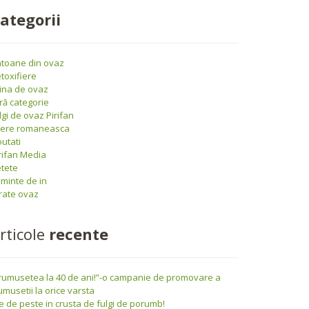
ategorii
toane din ovaz
toxifiere
ina de ovaz
ră categorie
lgi de ovaz Pirifan
iere romaneasca
utati
rifan Media
tete
minte de in
rate ovaz
rticole
recente
rumusetea la 40 de ani!”-o campanie de promovare a
umusetii la orice varsta
le de peste in crusta de fulgi de porumb!