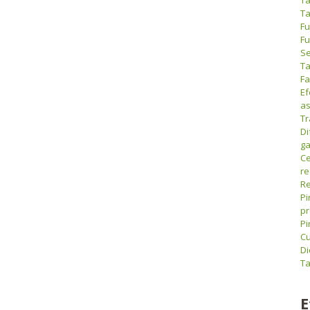
Ta
Fu
Fu
Se
Ta
Fa
Ef
as
Tr
Di
ga
Ce
r
Re
Pi
pr
Pi
Cu
Di
Ta
E