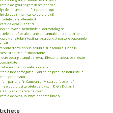
ratele de grau,bogate in aminoacizi!
lgii de porumb,beneficii pentru copii!
lgii de ovaz- Inamicul colesterolului!
mintele de In -Beneficii!
rate de ovaz- Beneficii!
ina de ovaz si benefiicile ei dermatologice
ectele benefice ale prunelor, curmalelor si smochinelor
upra tranzitului intestinal. Asa au luat nastere batoanele
anzit!
ferenta dintre fibrele solubile si insolubile. Unde le
sesti si de ce sunt importante
 este beta-glucanul din ovaz. Efecte terapeutice si doze
ecomandate
coltarea mierii in viata unui apicultor
rifan a lansat magazinul online de produse naturiste la
et de producator!
rifan, partener în Campania “Mişcarea face bine”
m se pot folosi taratele de ovaz in Dieta Dukan ?
eta Dukan cu tarate de ovaz
ratele de ovaz, laudate de toata lumea
tichete