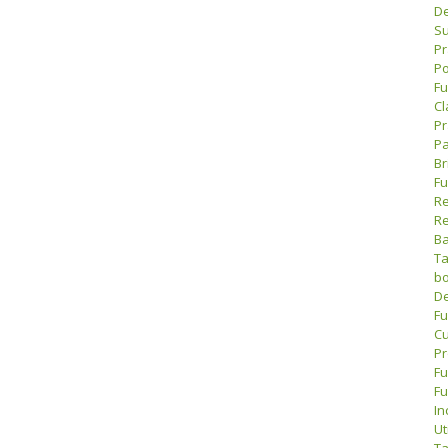
De
Su
Pr
Po
Fu
Cl
Pr
Pa
Br
Fu
Re
Re
Ba
Ta
bo
De
Fu
Cu
Pr
Fu
Fu
In
Ut
Ta