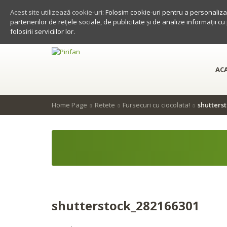
Acest site utilizează cookie-uri:
Folosim cookie-uri pentru a personaliza 
partenerilor de rețele sociale, de publicitate și de analize informații cu
folosirii serviciilor lor.
AC
Home Page
Retete
Fursecuri cu ciocolata!
shutters
shutterstock_282166301