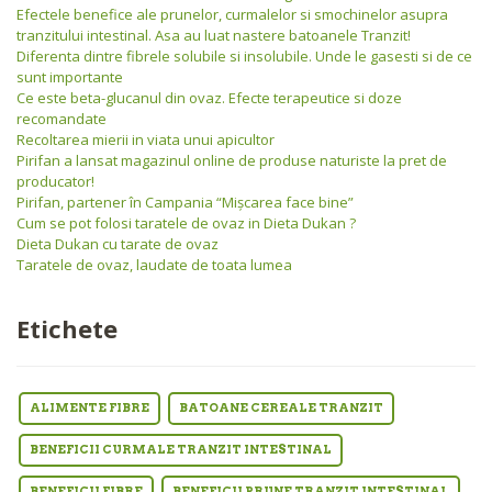
Efectele benefice ale prunelor, curmalelor si smochinelor asupra
tranzitului intestinal. Asa au luat nastere batoanele Tranzit!
Diferenta dintre fibrele solubile si insolubile. Unde le gasesti si de ce
sunt importante
Ce este beta-glucanul din ovaz. Efecte terapeutice si doze
recomandate
Recoltarea mierii in viata unui apicultor
Pirifan a lansat magazinul online de produse naturiste la pret de
producator!
Pirifan, partener în Campania “Mişcarea face bine”
Cum se pot folosi taratele de ovaz in Dieta Dukan ?
Dieta Dukan cu tarate de ovaz
Taratele de ovaz, laudate de toata lumea
Etichete
ALIMENTE FIBRE
BATOANE CEREALE TRANZIT
BENEFICII CURMALE TRANZIT INTESTINAL
BENEFICII FIBRE
BENEFICII PRUNE TRANZIT INTESTINAL