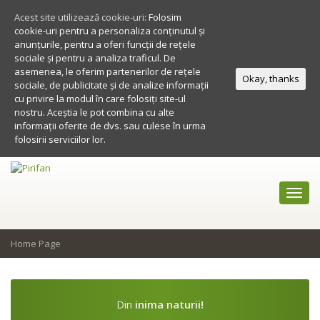
Acest site utilizează cookie-uri:
Folosim
cookie-uri pentru a personaliza conținutul și
anunțurile, pentru a oferi funcții de rețele
sociale și pentru a analiza traficul. De
asemenea, le oferim partenerilor de rețele
Okay, thanks
sociale, de publicitate și de analize informații
cu privire la modul în care folosiți site-ul
nostru. Aceștia le pot combina cu alte
informații oferite de dvs. sau culese în urma
folosirii serviciilor lor.
Toggl
navig
Home Page
Din
inima naturii!