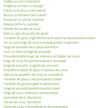
Clatite cu nuci si banane!
Prajitura cu mere si mango!
Paine cu branza si mirodenii!
Briose cu banane fara zahar!
Fursecuri cu unt de arahide!
Reteta chifle cu seminte
Retete din tarate de ovaz
Baie cu apa de tarate din grau!
Taratele de grau, ingredientul principal in prepararea borsului!
De ce sunt fulgii de ovaz esentiali pentru organism?
Fulgii de porumb fara zahar-beneficii !
Cum se fabrica fulgii de porumb!
Procedeul tehnologic de obtinere al fulgilor de ovaz!
Fulgii de ovaz fin,beneficii pentru sanatate!
Fulgii de porumb- sugestii de consum!
Includeti taratele de grau in painea de casa!
Utilizarea taratelor de ovaz in cosmetica!
Taratele de grau,o minune pentru piele!
Taratele de grau,bogate in aminoacizi!
Fulgii de porumb,beneficii pentru copii!
Fulgii de ovaz- Inamicul colesterolului!
Semintele de In -Beneficii!
Tarate de ovaz- Beneficii!
Faina de ovaz si benefiicile ei dermatologice