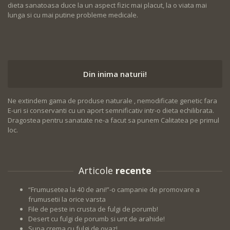
dieta sanatoasa duce la un aspect fizic mai placut, la o viata mai
lunga si cu mai putine probleme medicale.
Din inima naturii!
Ne extindem gama de produse naturale , nemodificate genetic fara
E-uri si conservanti cu un aport semnificativ intr-o dieta echilibrata.
Dragostea pentru sanatate ne-a facut sa punem Calitatea pe primul
loc.
Articole
recente
“Frumusetea la 40 de ani!”-o campanie de promovare a
frumusetii la orice varsta
File de peste in crusta de fulgi de porumb!
Desert cu fulgi de porumb si unt de arahide!
Supa crema cu fulgi de ovaz!