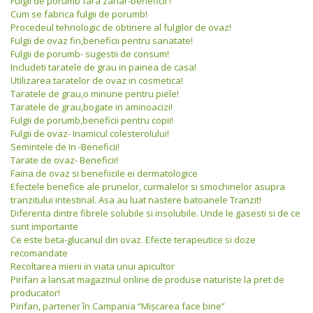
Fulgii de porumb fara zahar-beneficii !
Cum se fabrica fulgii de porumb!
Procedeul tehnologic de obtinere al fulgilor de ovaz!
Fulgii de ovaz fin,beneficii pentru sanatate!
Fulgii de porumb- sugestii de consum!
Includeti taratele de grau in painea de casa!
Utilizarea taratelor de ovaz in cosmetica!
Taratele de grau,o minune pentru piele!
Taratele de grau,bogate in aminoacizi!
Fulgii de porumb,beneficii pentru copii!
Fulgii de ovaz- Inamicul colesterolului!
Semintele de In -Beneficii!
Tarate de ovaz- Beneficii!
Faina de ovaz si benefiicile ei dermatologice
Efectele benefice ale prunelor, curmalelor si smochinelor asupra
tranzitului intestinal. Asa au luat nastere batoanele Tranzit!
Diferenta dintre fibrele solubile si insolubile. Unde le gasesti si de ce
sunt importante
Ce este beta-glucanul din ovaz. Efecte terapeutice si doze
recomandate
Recoltarea mierii in viata unui apicultor
Pirifan a lansat magazinul online de produse naturiste la pret de
producator!
Pirifan, partener în Campania “Mişcarea face bine”