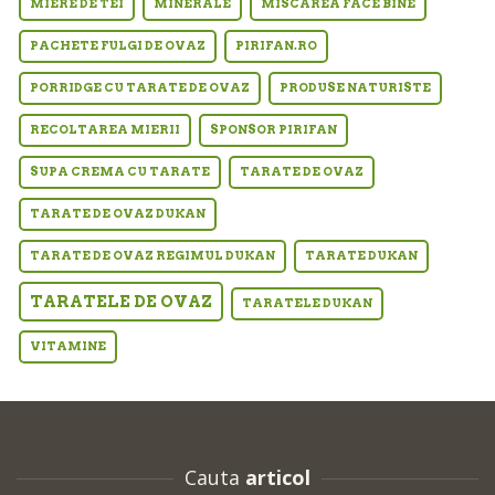
MIERE DE TEI
MINERALE
MISCAREA FACE BINE
PACHETE FULGI DE OVAZ
PIRIFAN.RO
PORRIDGE CU TARATE DE OVAZ
PRODUSE NATURISTE
RECOLTAREA MIERII
SPONSOR PIRIFAN
SUPA CREMA CU TARATE
TARATE DE OVAZ
TARATE DE OVAZ DUKAN
TARATE DE OVAZ REGIMUL DUKAN
TARATE DUKAN
TARATELE DE OVAZ
TARATELE DUKAN
VITAMINE
Cauta
articol