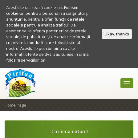
Acest site utilizează cookie-uri:
Folosim
cookie-uri pentru a personaliza conținutul și
anunțurile, pentru a oferi funcții de rețele
sociale și pentru a analiza traficul. De
asemenea, le oferim partenerilor de rețele
Okay, thanks
sociale, de publicitate și de analize informații
cu privire la modul în care folosiți site-ul
nostru. Aceștia le pot combina cu alte
informații oferite de dvs. sau culese în urma
folosirii serviciilor lor.
Toggl
navig
Home Page
Din
inima naturii!