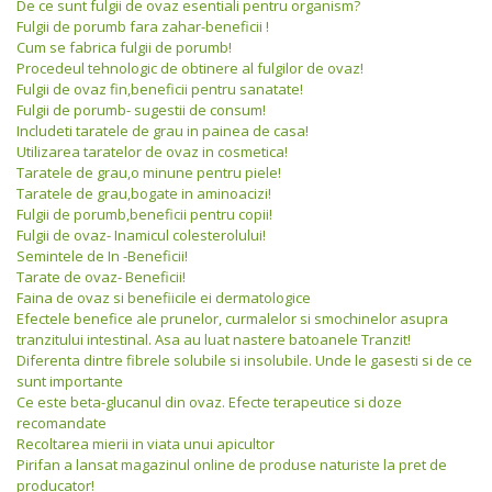
De ce sunt fulgii de ovaz esentiali pentru organism?
Fulgii de porumb fara zahar-beneficii !
Cum se fabrica fulgii de porumb!
Procedeul tehnologic de obtinere al fulgilor de ovaz!
Fulgii de ovaz fin,beneficii pentru sanatate!
Fulgii de porumb- sugestii de consum!
Includeti taratele de grau in painea de casa!
Utilizarea taratelor de ovaz in cosmetica!
Taratele de grau,o minune pentru piele!
Taratele de grau,bogate in aminoacizi!
Fulgii de porumb,beneficii pentru copii!
Fulgii de ovaz- Inamicul colesterolului!
Semintele de In -Beneficii!
Tarate de ovaz- Beneficii!
Faina de ovaz si benefiicile ei dermatologice
Efectele benefice ale prunelor, curmalelor si smochinelor asupra
tranzitului intestinal. Asa au luat nastere batoanele Tranzit!
Diferenta dintre fibrele solubile si insolubile. Unde le gasesti si de ce
sunt importante
Ce este beta-glucanul din ovaz. Efecte terapeutice si doze
recomandate
Recoltarea mierii in viata unui apicultor
Pirifan a lansat magazinul online de produse naturiste la pret de
producator!