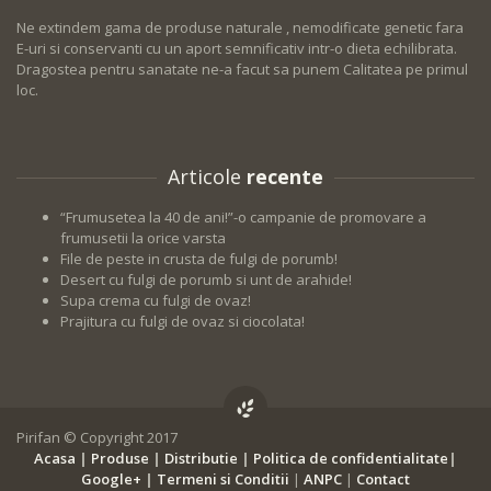
Ne extindem gama de produse naturale , nemodificate genetic fara
E-uri si conservanti cu un aport semnificativ intr-o dieta echilibrata.
Dragostea pentru sanatate ne-a facut sa punem Calitatea pe primul
loc.
Articole
recente
“Frumusetea la 40 de ani!”-o campanie de promovare a
frumusetii la orice varsta
File de peste in crusta de fulgi de porumb!
Desert cu fulgi de porumb si unt de arahide!
Supa crema cu fulgi de ovaz!
Prajitura cu fulgi de ovaz si ciocolata!
Pirifan © Copyright 2017
Acasa
|
Produse
|
Distributie
|
Politica de confidentialitate
|
Google+
|
Termeni si Conditii
|
ANPC
|
Contact