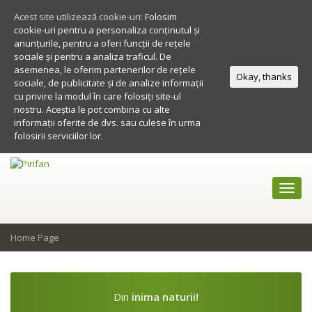
Acest site utilizează cookie-uri:
Folosim
cookie-uri pentru a personaliza conținutul și
anunțurile, pentru a oferi funcții de rețele
sociale și pentru a analiza traficul. De
asemenea, le oferim partenerilor de rețele
Okay, thanks
sociale, de publicitate și de analize informații
cu privire la modul în care folosiți site-ul
nostru. Aceștia le pot combina cu alte
informații oferite de dvs. sau culese în urma
folosirii serviciilor lor.
Toggl
navig
Home Page
Din
inima naturii!