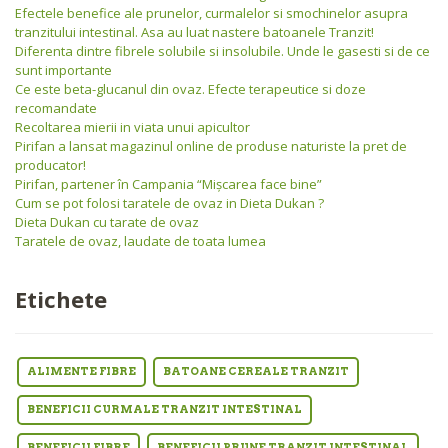
Efectele benefice ale prunelor, curmalelor si smochinelor asupra
tranzitului intestinal. Asa au luat nastere batoanele Tranzit!
Diferenta dintre fibrele solubile si insolubile. Unde le gasesti si de ce
sunt importante
Ce este beta-glucanul din ovaz. Efecte terapeutice si doze
recomandate
Recoltarea mierii in viata unui apicultor
Pirifan a lansat magazinul online de produse naturiste la pret de
producator!
Pirifan, partener în Campania “Mişcarea face bine”
Cum se pot folosi taratele de ovaz in Dieta Dukan ?
Dieta Dukan cu tarate de ovaz
Taratele de ovaz, laudate de toata lumea
Etichete
ALIMENTE FIBRE
BATOANE CEREALE TRANZIT
BENEFICII CURMALE TRANZIT INTESTINAL
BENEFICII FIBRE
BENEFICII PRUNE TRANZIT INTESTINAL