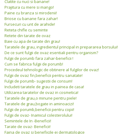
Clatite cu nuci si banane!
Prajitura cu mere si mango!
Paine cu branza si mirodenii!
Briose cu banane fara zahar!
Fursecuri cu unt de arahide!
Reteta chifle cu seminte
Retete din tarate de ovaz
Baie cu apa de tarate din grau!
Taratele de grau, ingredientul principal in prepararea borsului!
De ce sunt fulgii de ovaz esentiali pentru organism?
Fulgii de porumb fara zahar-beneficii !
Cum se fabrica fulgii de porumb!
Procedeul tehnologic de obtinere al fulgilor de ovaz!
Fulgii de ovaz fin,beneficii pentru sanatate!
Fulgii de porumb- sugestii de consum!
Includeti taratele de grau in painea de casa!
Utilizarea taratelor de ovaz in cosmetica!
Taratele de grau,o minune pentru piele!
Taratele de grau,bogate in aminoacizi!
Fulgii de porumb,beneficii pentru copii!
Fulgii de ovaz- Inamicul colesterolului!
Semintele de In -Beneficii!
Tarate de ovaz- Beneficii!
Faina de ovaz si benefiicile ei dermatologice