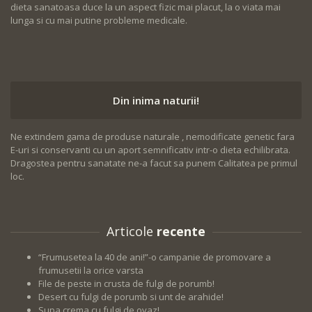
dieta sanatoasa duce la un aspect fizic mai placut, la o viata mai
lunga si cu mai putine probleme medicale.
Din inima naturii!
Ne extindem gama de produse naturale , nemodificate genetic fara
E-uri si conservanti cu un aport semnificativ intr-o dieta echilibrata.
Dragostea pentru sanatate ne-a facut sa punem Calitatea pe primul
loc.
Articole
recente
“Frumusetea la 40 de ani!”-o campanie de promovare a
frumusetii la orice varsta
File de peste in crusta de fulgi de porumb!
Desert cu fulgi de porumb si unt de arahide!
Supa crema cu fulgi de ovaz!