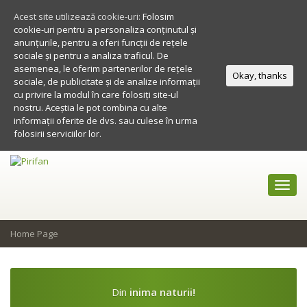
Acest site utilizează cookie-uri:
Folosim
cookie-uri pentru a personaliza conținutul și
anunțurile, pentru a oferi funcții de rețele
sociale și pentru a analiza traficul. De
asemenea, le oferim partenerilor de rețele
Okay, thanks
sociale, de publicitate și de analize informații
cu privire la modul în care folosiți site-ul
nostru. Aceștia le pot combina cu alte
informații oferite de dvs. sau culese în urma
folosirii serviciilor lor.
Toggl
navig
Home Page
Din
inima naturii!