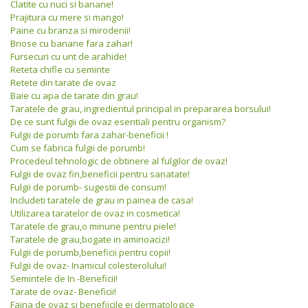
Clatite cu nuci si banane!
Prajitura cu mere si mango!
Paine cu branza si mirodenii!
Briose cu banane fara zahar!
Fursecuri cu unt de arahide!
Reteta chifle cu seminte
Retete din tarate de ovaz
Baie cu apa de tarate din grau!
Taratele de grau, ingredientul principal in prepararea borsului!
De ce sunt fulgii de ovaz esentiali pentru organism?
Fulgii de porumb fara zahar-beneficii !
Cum se fabrica fulgii de porumb!
Procedeul tehnologic de obtinere al fulgilor de ovaz!
Fulgii de ovaz fin,beneficii pentru sanatate!
Fulgii de porumb- sugestii de consum!
Includeti taratele de grau in painea de casa!
Utilizarea taratelor de ovaz in cosmetica!
Taratele de grau,o minune pentru piele!
Taratele de grau,bogate in aminoacizi!
Fulgii de porumb,beneficii pentru copii!
Fulgii de ovaz- Inamicul colesterolului!
Semintele de In -Beneficii!
Tarate de ovaz- Beneficii!
Faina de ovaz si benefiicile ei dermatologice