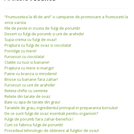
“Frumusetea la 40 de ani!”-o campanie de promovare a frumusetii la
orice varsta
File de peste in crusta de fulgi de porumb!
Desert cu fulgi de porumb si unt de arahide!
Supa crema cu fulgi de ovaz!
Prajitura cu fulgi de ovaz si ciocolata!
Porridge cu mere!
Fursecuri cu ciocolata!
Clatite cu nuci si banane!
Prajitura cu mere si mango!
Paine cu branza si mirodenii!
Briose cu banane fara zahar!
Fursecuri cu unt de arahide!
Reteta chifle cu seminte
Retete din tarate de ovaz
Baie cu apa de tarate din grau!
Taratele de grau, ingredientul principal in prepararea borsului!
De ce sunt fulgii de ovaz esentiali pentru organism?
Fulgii de porumb fara zahar-beneficii !
Cum se fabrica fulgii de porumb!
Procedeul tehnologic de obtinere al fulgilor de ovaz!