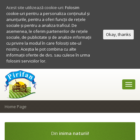
Acest site utilizează cookie-uri:
Folosim
cookie-uri pentru a personaliza conținutul și
anunțurile, pentru a oferi funcții de rețele
sociale și pentru a analiza traficul. De
asemenea, le oferim partenerilor de rețele
Okay, thanks
sociale, de publicitate și de analize informații
cu privire la modul în care folosiți site-ul
nostru. Aceștia le pot combina cu alte
informații oferite de dvs. sau culese în urma
folosirii serviciilor lor.
Toggl
navig
Home Page
Din
inima naturii!