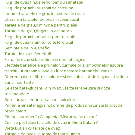
Fulgii de ovaz fin,beneficii pentru sanatate!
Fulgii de porumb- sugestii de consum!
Includeti taratele de grau in painea de casa!
Utilizarea taratelor de ovaz in cosmetica!
Taratele de grau,o minune pentru piele!
Taratele de grau,bogate in aminoacizi!
Fulgii de porumb,beneficii pentru copii!
Fulgii de ovaz- Inamicul colesterolului!
Semintele de In -Beneficii!
Tarate de ovaz- Beneficii!
Faina de ovaz si benefiicile ei dermatologice
Efectele benefice ale prunelor, curmalelor si smochinelor asupra
tranzitului intestinal. Asa au luat nastere batoanele Tranzit!
Diferenta dintre fibrele solubile si insolubile. Unde le gasesti si de ce
sunt importante
Ce este beta-glucanul din ovaz. Efecte terapeutice si doze
recomandate
Recoltarea mierii in viata unui apicultor
Pirifan a lansat magazinul online de produse naturiste la pret de
producator!
Pirifan, partener în Campania “Mişcarea face bine”
Cum se pot folosi taratele de ovaz in Dieta Dukan ?
Dieta Dukan cu tarate de ovaz
Taratele de ovaz, laudate de toata lumea