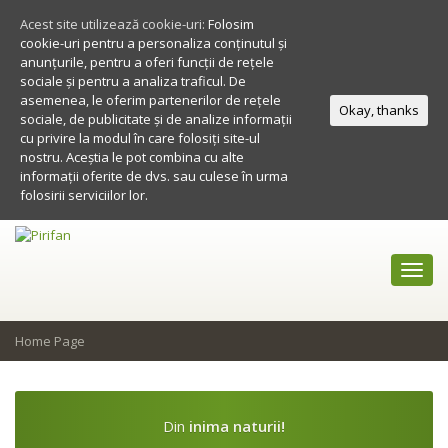
Acest site utilizează cookie-uri:
Folosim
cookie-uri pentru a personaliza conținutul și
anunțurile, pentru a oferi funcții de rețele
sociale și pentru a analiza traficul. De
asemenea, le oferim partenerilor de rețele
Okay, thanks
sociale, de publicitate și de analize informații
cu privire la modul în care folosiți site-ul
nostru. Aceștia le pot combina cu alte
informații oferite de dvs. sau culese în urma
folosirii serviciilor lor.
Toggl
navig
Home Page
Din
inima naturii!