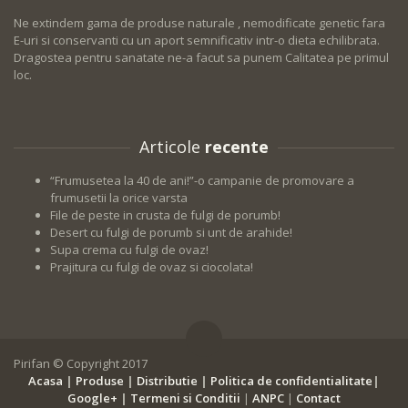
Ne extindem gama de produse naturale , nemodificate genetic fara
E-uri si conservanti cu un aport semnificativ intr-o dieta echilibrata.
Dragostea pentru sanatate ne-a facut sa punem Calitatea pe primul
loc.
Articole
recente
“Frumusetea la 40 de ani!”-o campanie de promovare a
frumusetii la orice varsta
File de peste in crusta de fulgi de porumb!
Desert cu fulgi de porumb si unt de arahide!
Supa crema cu fulgi de ovaz!
Prajitura cu fulgi de ovaz si ciocolata!
Pirifan © Copyright 2017
Acasa
|
Produse
|
Distributie
|
Politica de confidentialitate
|
Google+
|
Termeni si Conditii
|
ANPC
|
Contact