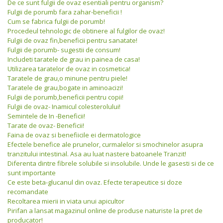
De ce sunt fulgii de ovaz esentiali pentru organism?
Fulgii de porumb fara zahar-beneficii !
Cum se fabrica fulgii de porumb!
Procedeul tehnologic de obtinere al fulgilor de ovaz!
Fulgii de ovaz fin,beneficii pentru sanatate!
Fulgii de porumb- sugestii de consum!
Includeti taratele de grau in painea de casa!
Utilizarea taratelor de ovaz in cosmetica!
Taratele de grau,o minune pentru piele!
Taratele de grau,bogate in aminoacizi!
Fulgii de porumb,beneficii pentru copii!
Fulgii de ovaz- Inamicul colesterolului!
Semintele de In -Beneficii!
Tarate de ovaz- Beneficii!
Faina de ovaz si benefiicile ei dermatologice
Efectele benefice ale prunelor, curmalelor si smochinelor asupra
tranzitului intestinal. Asa au luat nastere batoanele Tranzit!
Diferenta dintre fibrele solubile si insolubile. Unde le gasesti si de ce
sunt importante
Ce este beta-glucanul din ovaz. Efecte terapeutice si doze
recomandate
Recoltarea mierii in viata unui apicultor
Pirifan a lansat magazinul online de produse naturiste la pret de
producator!