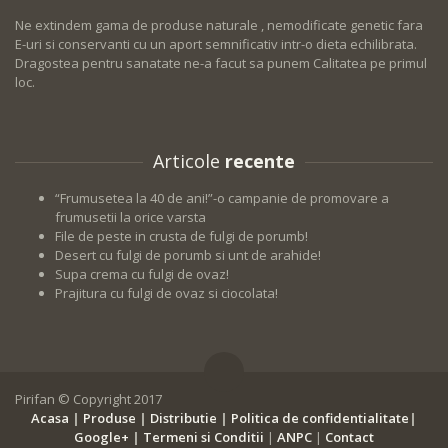
Ne extindem gama de produse naturale , nemodificate genetic fara
E-uri si conservanti cu un aport semnificativ intr-o dieta echilibrata.
Dragostea pentru sanatate ne-a facut sa punem Calitatea pe primul
loc.
Articole
recente
“Frumusetea la 40 de ani!”-o campanie de promovare a
frumusetii la orice varsta
File de peste in crusta de fulgi de porumb!
Desert cu fulgi de porumb si unt de arahide!
Supa crema cu fulgi de ovaz!
Prajitura cu fulgi de ovaz si ciocolata!
Pirifan © Copyright 2017
Acasa
|
Produse
|
Distributie
|
Politica de confidentialitate
|
Google+
|
Termeni si Conditii
|
ANPC
|
Contact