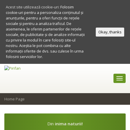
Acest site utilizează cookie-uri:
Folosim
cookie-uri pentru a personaliza conținutul și
anunțurile, pentru a oferi funcții de rețele
sociale și pentru a analiza traficul. De
asemenea, le oferim partenerilor de rețele
Okay, thanks
sociale, de publicitate și de analize informații
cu privire la modul în care folosiți site-ul
nostru. Aceștia le pot combina cu alte
informații oferite de dvs. sau culese în urma
folosirii serviciilor lor.
Toggl
navig
Home Page
Din
inima naturii!