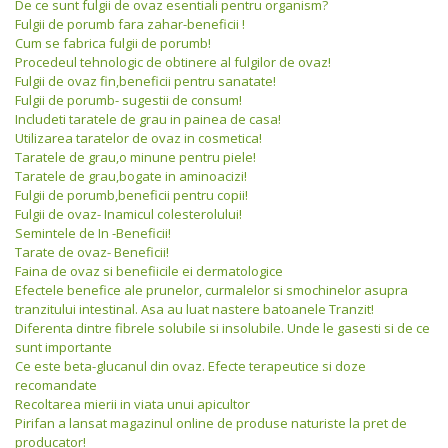
De ce sunt fulgii de ovaz esentiali pentru organism?
Fulgii de porumb fara zahar-beneficii !
Cum se fabrica fulgii de porumb!
Procedeul tehnologic de obtinere al fulgilor de ovaz!
Fulgii de ovaz fin,beneficii pentru sanatate!
Fulgii de porumb- sugestii de consum!
Includeti taratele de grau in painea de casa!
Utilizarea taratelor de ovaz in cosmetica!
Taratele de grau,o minune pentru piele!
Taratele de grau,bogate in aminoacizi!
Fulgii de porumb,beneficii pentru copii!
Fulgii de ovaz- Inamicul colesterolului!
Semintele de In -Beneficii!
Tarate de ovaz- Beneficii!
Faina de ovaz si benefiicile ei dermatologice
Efectele benefice ale prunelor, curmalelor si smochinelor asupra
tranzitului intestinal. Asa au luat nastere batoanele Tranzit!
Diferenta dintre fibrele solubile si insolubile. Unde le gasesti si de ce
sunt importante
Ce este beta-glucanul din ovaz. Efecte terapeutice si doze
recomandate
Recoltarea mierii in viata unui apicultor
Pirifan a lansat magazinul online de produse naturiste la pret de
producator!