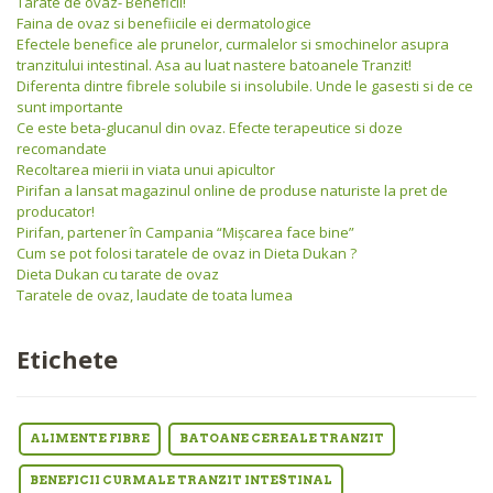
Tarate de ovaz- Beneficii!
Faina de ovaz si benefiicile ei dermatologice
Efectele benefice ale prunelor, curmalelor si smochinelor asupra
tranzitului intestinal. Asa au luat nastere batoanele Tranzit!
Diferenta dintre fibrele solubile si insolubile. Unde le gasesti si de ce
sunt importante
Ce este beta-glucanul din ovaz. Efecte terapeutice si doze
recomandate
Recoltarea mierii in viata unui apicultor
Pirifan a lansat magazinul online de produse naturiste la pret de
producator!
Pirifan, partener în Campania “Mişcarea face bine”
Cum se pot folosi taratele de ovaz in Dieta Dukan ?
Dieta Dukan cu tarate de ovaz
Taratele de ovaz, laudate de toata lumea
Etichete
ALIMENTE FIBRE
BATOANE CEREALE TRANZIT
BENEFICII CURMALE TRANZIT INTESTINAL