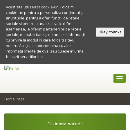
Acest site utilizează cookie-uri:
Folosim
cookie-uri pentru a personaliza conținutul și
anunțurile, pentru a oferi funcții de rețele
sociale și pentru a analiza traficul. De
asemenea, le oferim partenerilor de rețele
Okay, thanks
sociale, de publicitate și de analize informații
cu privire la modul în care folosiți site-ul
nostru. Aceștia le pot combina cu alte
informații oferite de dvs. sau culese în urma
folosirii serviciilor lor.
Toggl
navig
Home Page
Din
inima naturii!