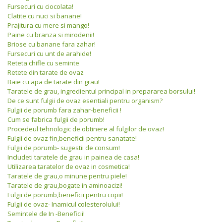
Fursecuri cu ciocolata!
Clatite cu nuci si banane!
Prajitura cu mere si mango!
Paine cu branza si mirodenii!
Briose cu banane fara zahar!
Fursecuri cu unt de arahide!
Reteta chifle cu seminte
Retete din tarate de ovaz
Baie cu apa de tarate din grau!
Taratele de grau, ingredientul principal in prepararea borsului!
De ce sunt fulgii de ovaz esentiali pentru organism?
Fulgii de porumb fara zahar-beneficii !
Cum se fabrica fulgii de porumb!
Procedeul tehnologic de obtinere al fulgilor de ovaz!
Fulgii de ovaz fin,beneficii pentru sanatate!
Fulgii de porumb- sugestii de consum!
Includeti taratele de grau in painea de casa!
Utilizarea taratelor de ovaz in cosmetica!
Taratele de grau,o minune pentru piele!
Taratele de grau,bogate in aminoacizi!
Fulgii de porumb,beneficii pentru copii!
Fulgii de ovaz- Inamicul colesterolului!
Semintele de In -Beneficii!