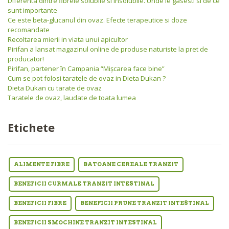
Diferenta dintre fibrele solubile si insolubile. Unde le gasesti si de ce
sunt importante
Ce este beta-glucanul din ovaz. Efecte terapeutice si doze
recomandate
Recoltarea mierii in viata unui apicultor
Pirifan a lansat magazinul online de produse naturiste la pret de
producator!
Pirifan, partener în Campania “Mişcarea face bine”
Cum se pot folosi taratele de ovaz in Dieta Dukan ?
Dieta Dukan cu tarate de ovaz
Taratele de ovaz, laudate de toata lumea
Etichete
ALIMENTE FIBRE
BATOANE CEREALE TRANZIT
BENEFICII CURMALE TRANZIT INTESTINAL
BENEFICII FIBRE
BENEFICII PRUNE TRANZIT INTESTINAL
BENEFICII SMOCHINE TRANZIT INTESTINAL