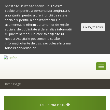
Acest site utilizează cookie-uri:
Folosim
cookie-uri pentru a personaliza conținutul și
anunțurile, pentru a oferi funcții de rețele
sociale și pentru a analiza traficul. De
asemenea, le oferim partenerilor de rețele
Okay, thanks
sociale, de publicitate și de analize informații
cu privire la modul în care folosiți site-ul
nostru. Aceștia le pot combina cu alte
informații oferite de dvs. sau culese în urma
folosirii serviciilor lor.
Toggl
navig
Home Page
Din
inima naturii!