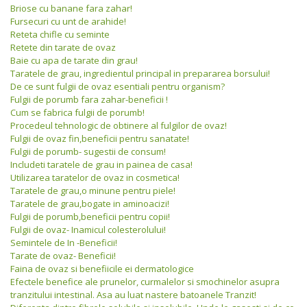
Briose cu banane fara zahar!
Fursecuri cu unt de arahide!
Reteta chifle cu seminte
Retete din tarate de ovaz
Baie cu apa de tarate din grau!
Taratele de grau, ingredientul principal in prepararea borsului!
De ce sunt fulgii de ovaz esentiali pentru organism?
Fulgii de porumb fara zahar-beneficii !
Cum se fabrica fulgii de porumb!
Procedeul tehnologic de obtinere al fulgilor de ovaz!
Fulgii de ovaz fin,beneficii pentru sanatate!
Fulgii de porumb- sugestii de consum!
Includeti taratele de grau in painea de casa!
Utilizarea taratelor de ovaz in cosmetica!
Taratele de grau,o minune pentru piele!
Taratele de grau,bogate in aminoacizi!
Fulgii de porumb,beneficii pentru copii!
Fulgii de ovaz- Inamicul colesterolului!
Semintele de In -Beneficii!
Tarate de ovaz- Beneficii!
Faina de ovaz si benefiicile ei dermatologice
Efectele benefice ale prunelor, curmalelor si smochinelor asupra
tranzitului intestinal. Asa au luat nastere batoanele Tranzit!