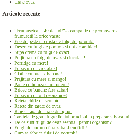
tarate ovaz
Articole
recente
“Frumusetea la 40 de ani!”-o campanie de promovare a
frumusetii la orice varsta
File de peste in crusta de fulgi de porumb!
Desert cu fulgi de porumb si unt de arahide!
Supa crema cu fulgi de ovaz!
Prajitura cu fulgi de ovaz si ciocolata!
Porridge cu mere!
Fursecuri cu ciocolata!
Clatite cu nuci si banane!
Prajitura cu mere si mango!
Paine cu branza si mirodenii!
Briose cu banane fara zahar!
Fursecuri cu unt de arahide!
Reteta chifle cu seminte
Retete din tarate de ovaz
Baie cu apa de tarate din grau!
Taratele de grau, ingredientul principal in prepararea borsului!
De ce sunt fulgii de ovaz esentiali pentru organism?
Fulgii de porumb fara zahar-beneficii !
Cum se fabrica fulgii de porumb!