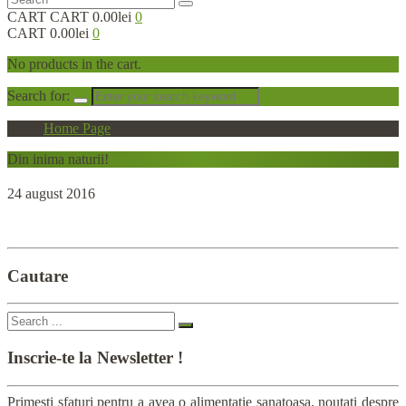
CART
CART
0.00lei
0
CART
0.00lei
0
No products in the cart.
Search for:
Home Page
Din
inima naturii!
24 august 2016
Cautare
Inscrie-te
la Newsletter !
Primesti sfaturi pentru a avea o alimentatie sanatoasa, noutati despre