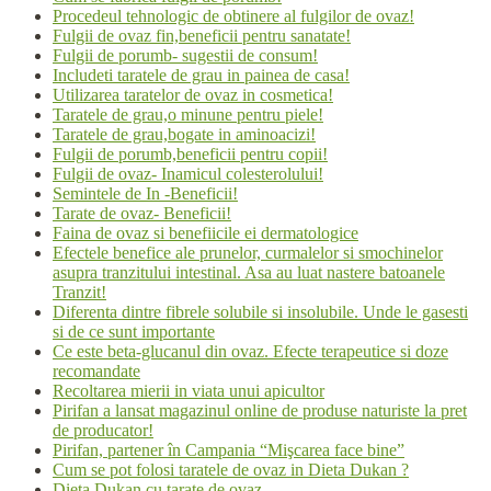
Procedeul tehnologic de obtinere al fulgilor de ovaz!
Fulgii de ovaz fin,beneficii pentru sanatate!
Fulgii de porumb- sugestii de consum!
Includeti taratele de grau in painea de casa!
Utilizarea taratelor de ovaz in cosmetica!
Taratele de grau,o minune pentru piele!
Taratele de grau,bogate in aminoacizi!
Fulgii de porumb,beneficii pentru copii!
Fulgii de ovaz- Inamicul colesterolului!
Semintele de In -Beneficii!
Tarate de ovaz- Beneficii!
Faina de ovaz si benefiicile ei dermatologice
Efectele benefice ale prunelor, curmalelor si smochinelor
asupra tranzitului intestinal. Asa au luat nastere batoanele
Tranzit!
Diferenta dintre fibrele solubile si insolubile. Unde le gasesti
si de ce sunt importante
Ce este beta-glucanul din ovaz. Efecte terapeutice si doze
recomandate
Recoltarea mierii in viata unui apicultor
Pirifan a lansat magazinul online de produse naturiste la pret
de producator!
Pirifan, partener în Campania “Mişcarea face bine”
Cum se pot folosi taratele de ovaz in Dieta Dukan ?
Dieta Dukan cu tarate de ovaz