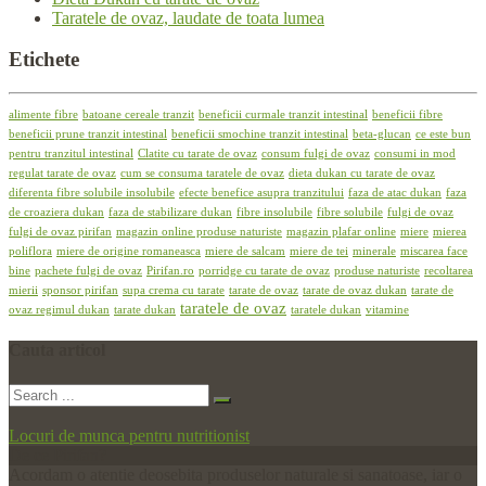
Taratele de ovaz, laudate de toata lumea
Etichete
alimente fibre
batoane cereale tranzit
beneficii curmale tranzit intestinal
beneficii fibre
beneficii prune tranzit intestinal
beneficii smochine tranzit intestinal
beta-glucan
ce este bun
pentru tranzitul intestinal
Clatite cu tarate de ovaz
consum fulgi de ovaz
consumi in mod
regulat tarate de ovaz
cum se consuma taratele de ovaz
dieta dukan cu tarate de ovaz
diferenta fibre solubile insolubile
efecte benefice asupra tranzitului
faza de atac dukan
faza
de croaziera dukan
faza de stabilizare dukan
fibre insolubile
fibre solubile
fulgi de ovaz
fulgi de ovaz pirifan
magazin online produse naturiste
magazin plafar online
miere
mierea
poliflora
miere de origine romaneasca
miere de salcam
miere de tei
minerale
miscarea face
bine
pachete fulgi de ovaz
Pirifan.ro
porridge cu tarate de ovaz
produse naturiste
recoltarea
mierii
sponsor pirifan
supa crema cu tarate
tarate de ovaz
tarate de ovaz dukan
tarate de
taratele de ovaz
ovaz regimul dukan
tarate dukan
taratele dukan
vitamine
Cauta
articol
Locuri de munca pentru nutritionist
De ce Pirifan?
Acordam o atentie deosebita produselor naturale si sanatoase, iar o