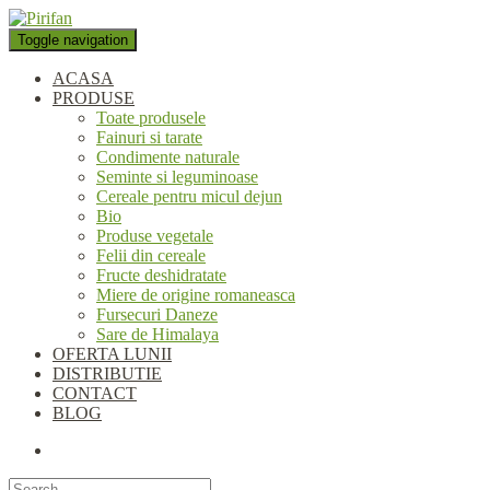
Folosim cookie-uri pentru a
personaliza conținutul și anunțurile, pentru a oferi funcții de rețele
Toggle navigation
sociale și pentru a analiza traficul. De asemenea, le oferim partenerilor
de rețele sociale, de publicitate și de analize informații cu privire la
ACASA
modul în care folosiți site-ul nostru. Aceștia le pot combina cu alte
PRODUSE
informații oferite de dvs. sau culese în urma folosirii serviciilor lor.
Toate produsele
Okay, thanks
Fainuri si tarate
Condimente naturale
Seminte si leguminoase
Cereale pentru micul dejun
Bio
Produse vegetale
Felii din cereale
Fructe deshidratate
Miere de origine romaneasca
Fursecuri Daneze
Sare de Himalaya
OFERTA LUNII
DISTRIBUTIE
CONTACT
BLOG