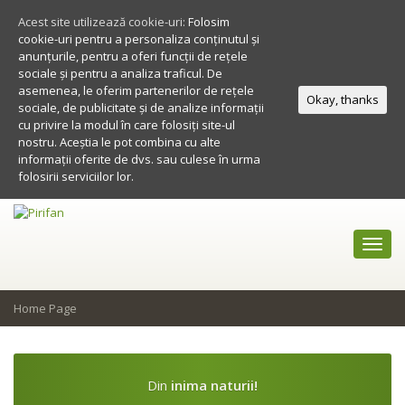
Acest site utilizează cookie-uri:
Folosim
cookie-uri pentru a personaliza conținutul și
anunțurile, pentru a oferi funcții de rețele
sociale și pentru a analiza traficul. De
asemenea, le oferim partenerilor de rețele
Okay, thanks
sociale, de publicitate și de analize informații
cu privire la modul în care folosiți site-ul
nostru. Aceștia le pot combina cu alte
informații oferite de dvs. sau culese în urma
folosirii serviciilor lor.
Toggl
navig
Home Page
Din
inima naturii!