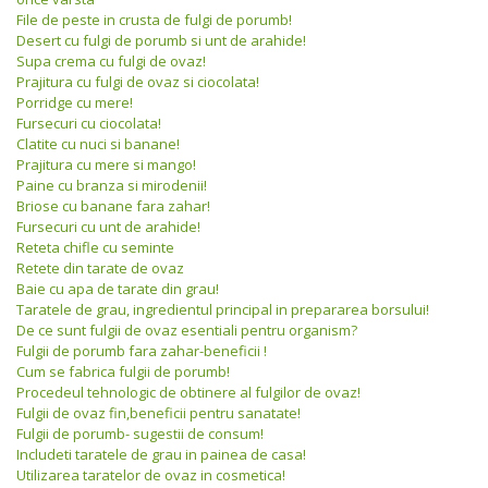
File de peste in crusta de fulgi de porumb!
Desert cu fulgi de porumb si unt de arahide!
Supa crema cu fulgi de ovaz!
Prajitura cu fulgi de ovaz si ciocolata!
Porridge cu mere!
Fursecuri cu ciocolata!
Clatite cu nuci si banane!
Prajitura cu mere si mango!
Paine cu branza si mirodenii!
Briose cu banane fara zahar!
Fursecuri cu unt de arahide!
Reteta chifle cu seminte
Retete din tarate de ovaz
Baie cu apa de tarate din grau!
Taratele de grau, ingredientul principal in prepararea borsului!
De ce sunt fulgii de ovaz esentiali pentru organism?
Fulgii de porumb fara zahar-beneficii !
Cum se fabrica fulgii de porumb!
Procedeul tehnologic de obtinere al fulgilor de ovaz!
Fulgii de ovaz fin,beneficii pentru sanatate!
Fulgii de porumb- sugestii de consum!
Includeti taratele de grau in painea de casa!
Utilizarea taratelor de ovaz in cosmetica!