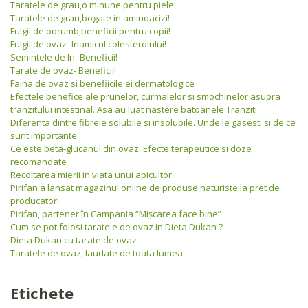
Taratele de grau,o minune pentru piele!
Taratele de grau,bogate in aminoacizi!
Fulgii de porumb,beneficii pentru copii!
Fulgii de ovaz- Inamicul colesterolului!
Semintele de In -Beneficii!
Tarate de ovaz- Beneficii!
Faina de ovaz si benefiicile ei dermatologice
Efectele benefice ale prunelor, curmalelor si smochinelor asupra
tranzitului intestinal. Asa au luat nastere batoanele Tranzit!
Diferenta dintre fibrele solubile si insolubile. Unde le gasesti si de ce
sunt importante
Ce este beta-glucanul din ovaz. Efecte terapeutice si doze
recomandate
Recoltarea mierii in viata unui apicultor
Pirifan a lansat magazinul online de produse naturiste la pret de
producator!
Pirifan, partener în Campania “Mişcarea face bine”
Cum se pot folosi taratele de ovaz in Dieta Dukan ?
Dieta Dukan cu tarate de ovaz
Taratele de ovaz, laudate de toata lumea
Etichete