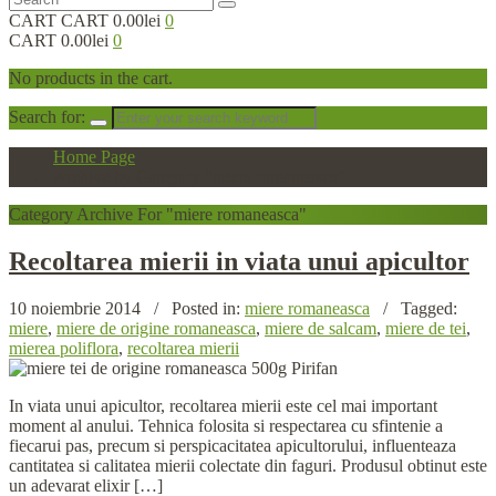
CART
CART
0.00lei
0
CART
0.00lei
0
No products in the cart.
Search for:
Home Page
Archive by Category "miere romaneasca"
Category
Archive For "miere romaneasca"
Recoltarea
mierii in viata unui apicultor
10 noiembrie 2014
/
Posted in:
miere romaneasca
/
Tagged:
miere
,
miere de origine romaneasca
,
miere de salcam
,
miere de tei
,
mierea poliflora
,
recoltarea mierii
In viata unui apicultor, recoltarea mierii este cel mai important
moment al anului. Tehnica folosita si respectarea cu sfintenie a
fiecarui pas, precum si perspicacitatea apicultorului, influenteaza
cantitatea si calitatea mierii colectate din faguri. Produsul obtinut este
un adevarat elixir […]