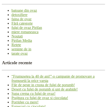
batoane din ovaz
detoxifiere
faina de ovaz
Fără categorie
fulgi de ovaz Pirifan
miere romaneasca
Noutati
Pirifan Media
Retete
seminte de in
tarate ovaz
Articole
recente
“Frumusetea la 40 de ani!”-o campanie de promovare a
frumusetii la orice varsta
File de peste in crusta de fulgi de porumb!
Desert cu fulgi de porumb si unt de arahide!
Supa crema cu fulgi de ovaz!
Prajitura cu fulgi de ovaz si ciocolata!
Porridge cu mere!
Fursecuri cu ciocolata!