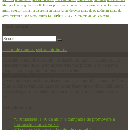
poliflora
miere de origine romaneasca
miere de salcam
miere de tei
minerale
miscarea face
bine
pachete fulgi de ovaz
Pirifan.ro
porridge cu tarate de ovaz
produse naturiste
recoltarea
mierii
sponsor pirifan
supa crema cu tarate
tarate de ovaz
tarate de ovaz dukan
tarate de
taratele de ovaz
ovaz regimul dukan
tarate dukan
taratele dukan
vitamine
Cauta
articol
Locuri de munca pentru nutritionist
De ce Pirifan?
Acordam o atentie deosebita produselor naturale si sanatoase, iar o
dieta sanatoasa duce la un aspect fizic mai placut, la o viata mai
lunga si cu mai putine probleme medicale.
Din inima naturii!
Ne extindem gama de produse naturale , nemodificate genetic fara
E-uri si conservanti cu un aport semnificativ intr-o dieta echilibrata.
Dragostea pentru sanatate ne-a facut sa punem Calitatea pe primul
loc.
Articole
recente
“Frumusetea la 40 de ani!”-o campanie de promovare a
frumusetii la orice varsta
File de peste in crusta de fulgi de porumb!