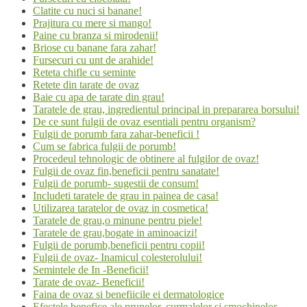
Clatite cu nuci si banane!
Prajitura cu mere si mango!
Paine cu branza si mirodenii!
Briose cu banane fara zahar!
Fursecuri cu unt de arahide!
Reteta chifle cu seminte
Retete din tarate de ovaz
Baie cu apa de tarate din grau!
Taratele de grau, ingredientul principal in prepararea borsului!
De ce sunt fulgii de ovaz esentiali pentru organism?
Fulgii de porumb fara zahar-beneficii !
Cum se fabrica fulgii de porumb!
Procedeul tehnologic de obtinere al fulgilor de ovaz!
Fulgii de ovaz fin,beneficii pentru sanatate!
Fulgii de porumb- sugestii de consum!
Includeti taratele de grau in painea de casa!
Utilizarea taratelor de ovaz in cosmetica!
Taratele de grau,o minune pentru piele!
Taratele de grau,bogate in aminoacizi!
Fulgii de porumb,beneficii pentru copii!
Fulgii de ovaz- Inamicul colesterolului!
Semintele de In -Beneficii!
Tarate de ovaz- Beneficii!
Faina de ovaz si benefiicile ei dermatologice
Efectele benefice ale prunelor, curmalelor si smochinelor