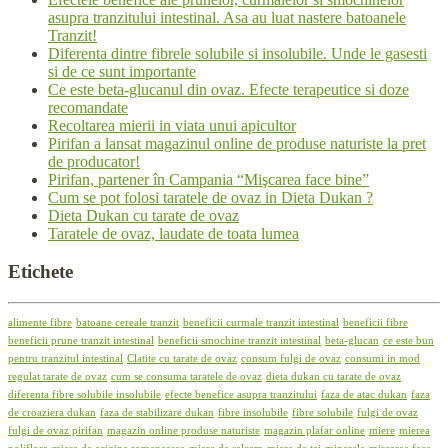
asupra tranzitului intestinal. Asa au luat nastere batoanele
Tranzit!
Diferenta dintre fibrele solubile si insolubile. Unde le gasesti
si de ce sunt importante
Ce este beta-glucanul din ovaz. Efecte terapeutice si doze
recomandate
Recoltarea mierii in viata unui apicultor
Pirifan a lansat magazinul online de produse naturiste la pret
de producator!
Pirifan, partener în Campania “Mişcarea face bine”
Cum se pot folosi taratele de ovaz in Dieta Dukan ?
Dieta Dukan cu tarate de ovaz
Taratele de ovaz, laudate de toata lumea
Etichete
alimente fibre
batoane cereale tranzit
beneficii curmale tranzit intestinal
beneficii fibre
beneficii prune tranzit intestinal
beneficii smochine tranzit intestinal
beta-glucan
ce este bun
pentru tranzitul intestinal
Clatite cu tarate de ovaz
consum fulgi de ovaz
consumi in mod
regulat tarate de ovaz
cum se consuma taratele de ovaz
dieta dukan cu tarate de ovaz
diferenta fibre solubile insolubile
efecte benefice asupra tranzitului
faza de atac dukan
faza
de croaziera dukan
faza de stabilizare dukan
fibre insolubile
fibre solubile
fulgi de ovaz
fulgi de ovaz pirifan
magazin online produse naturiste
magazin plafar online
miere
mierea