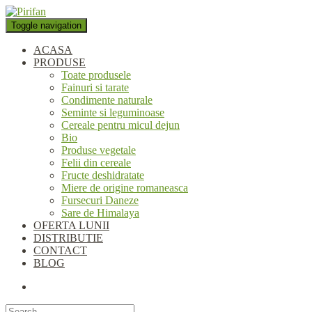
Folosim cookie-uri pentru a
personaliza conținutul și anunțurile, pentru a oferi funcții de rețele
Toggle navigation
sociale și pentru a analiza traficul. De asemenea, le oferim partenerilor
de rețele sociale, de publicitate și de analize informații cu privire la
ACASA
modul în care folosiți site-ul nostru. Aceștia le pot combina cu alte
PRODUSE
informații oferite de dvs. sau culese în urma folosirii serviciilor lor.
Toate produsele
Okay, thanks
Fainuri si tarate
Condimente naturale
Seminte si leguminoase
Cereale pentru micul dejun
Bio
Produse vegetale
Felii din cereale
Fructe deshidratate
Miere de origine romaneasca
Fursecuri Daneze
Sare de Himalaya
OFERTA LUNII
DISTRIBUTIE
CONTACT
BLOG