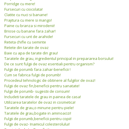
Porridge cu mere!
Fursecuri cu ciocolata!
Clatite cu nuci si banane!
Prajitura cu mere si mango!
Paine cu branza si mirodenii!
Briose cu banane fara zahar!
Fursecuri cu unt de arahide!
Reteta chifle cu seminte
Retete din tarate de ovaz
Baie cu apa de tarate din grau!
Taratele de grau, ingredientul principal in prepararea borsului!
De ce sunt fulgii de ovaz esentiali pentru organism?
Fulgii de porumb fara zahar-beneficii !
Cum se fabrica fulgii de porumb!
Procedeul tehnologic de obtinere al fulgilor de ovaz!
Fulgii de ovaz fin,beneficii pentru sanatate!
Fulgii de porumb- sugestii de consum!
Includeti taratele de grau in painea de casa!
Utilizarea taratelor de ovaz in cosmetica!
Taratele de grau,o minune pentru piele!
Taratele de grau,bogate in aminoacizi!
Fulgii de porumb,beneficii pentru copii!
Fulgii de ovaz- Inamicul colesterolului!