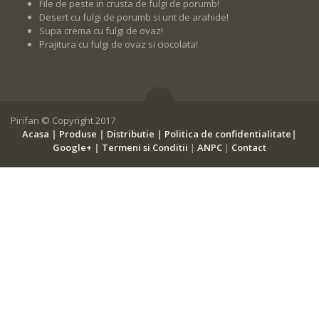
File de peste in crusta de fulgi de porumb!
Desert cu fulgi de porumb si unt de arahide!
Supa crema cu fulgi de ovaz!
Prajitura cu fulgi de ovaz si ciocolata!
Pirifan © Copyright 2017
Acasa
|
Produse
|
Distributie
|
Politica de confidentialitate
|
Google+
|
Termeni si Conditii
|
ANPC
|
Contact