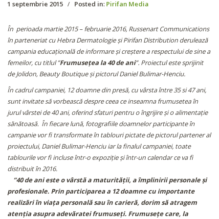
1 septembrie 2015
/
Posted in:
Pirifan Media
În perioada martie 2015 – februarie 2016, Russenart Communications
în parteneriat cu Hebra Dermatologie și Pirifan Distribution derulează
campania educațională de informare și creștere a respectului de sine a
femeilor, cu titlul ”
Frumusețea la 40 de ani
”. Proiectul este sprijinit
de
Jolidon, Beauty Boutique și pictorul Daniel Bulimar-Henciu.
În cadrul campaniei, 12 doamne din presă, cu vârsta între 35 si 47 ani,
sunt invitate să vorbească despre ceea ce inseamna frumusetea în
jurul vârstei de 40 ani, oferind sfaturi pentru o îngrijire și o alimentație
sănătoasă. În fiecare lună, fotografiile doamnelor participante în
campanie vor fi transformate în tablouri pictate de pictorul partener al
proiectului, Daniel Bulimar-Henciu iar la finalul campaniei, toate
tablourile vor fi incluse într-o expoziție și într-un calendar ce va fi
distribuit în 2016.
”40 de ani este o vârstă a maturității, a împlinirii personale și
profesionale. Prin participarea a 12 doamne cu importante
realizări în viața personală sau în carieră, dorim să atragem
atenția asupra adevăratei frumuseți. Frumusețe care, la