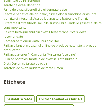
Semintele de In -Beneficii!
Tarate de ovaz- Beneficii!
Faina de ovaz si benefiicile ei dermatologice
Efectele benefice ale prunelor, curmalelor si smochinelor asupra
tranzitului intestinal. Asa au luat nastere batoanele Tranzit!
Diferenta dintre fibrele solubile si insolubile. Unde le gasesti si de ce
sunt importante
Ce este beta-glucanul din ovaz. Efecte terapeutice si doze
recomandate
Recoltarea mierii in viata unui apicultor
Pirifan a lansat magazinul online de produse naturiste la pret de
producator!
Pirifan, partener în Campania “Mişcarea face bine”
Cum se pot folosi taratele de ovaz in Dieta Dukan ?
Dieta Dukan cu tarate de ovaz
Taratele de ovaz, laudate de toata lumea
Etichete
ALIMENTE FIBRE
BATOANE CEREALE TRANZIT