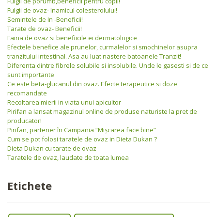
Fulgii de porumb,beneficii pentru copii!
Fulgii de ovaz- Inamicul colesterolului!
Semintele de In -Beneficii!
Tarate de ovaz- Beneficii!
Faina de ovaz si benefiicile ei dermatologice
Efectele benefice ale prunelor, curmalelor si smochinelor asupra
tranzitului intestinal. Asa au luat nastere batoanele Tranzit!
Diferenta dintre fibrele solubile si insolubile. Unde le gasesti si de ce
sunt importante
Ce este beta-glucanul din ovaz. Efecte terapeutice si doze
recomandate
Recoltarea mierii in viata unui apicultor
Pirifan a lansat magazinul online de produse naturiste la pret de
producator!
Pirifan, partener în Campania “Mişcarea face bine”
Cum se pot folosi taratele de ovaz in Dieta Dukan ?
Dieta Dukan cu tarate de ovaz
Taratele de ovaz, laudate de toata lumea
Etichete