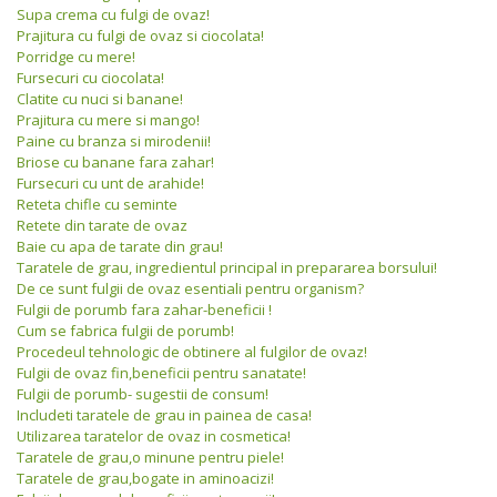
Supa crema cu fulgi de ovaz!
Prajitura cu fulgi de ovaz si ciocolata!
Porridge cu mere!
Fursecuri cu ciocolata!
Clatite cu nuci si banane!
Prajitura cu mere si mango!
Paine cu branza si mirodenii!
Briose cu banane fara zahar!
Fursecuri cu unt de arahide!
Reteta chifle cu seminte
Retete din tarate de ovaz
Baie cu apa de tarate din grau!
Taratele de grau, ingredientul principal in prepararea borsului!
De ce sunt fulgii de ovaz esentiali pentru organism?
Fulgii de porumb fara zahar-beneficii !
Cum se fabrica fulgii de porumb!
Procedeul tehnologic de obtinere al fulgilor de ovaz!
Fulgii de ovaz fin,beneficii pentru sanatate!
Fulgii de porumb- sugestii de consum!
Includeti taratele de grau in painea de casa!
Utilizarea taratelor de ovaz in cosmetica!
Taratele de grau,o minune pentru piele!
Taratele de grau,bogate in aminoacizi!