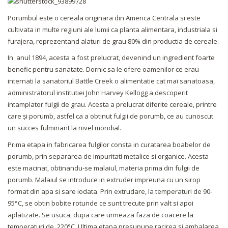
Porumbul este o cereala originara din America Centrala si este
cultivata in multe regiuni ale lumii ca planta alimentara, industriala si
furajera, reprezentand alaturi de grau 80% din productia de cereale.
In anul 1894, acesta a fost prelucrat, devenind un ingredient foarte
benefic pentru sanatate. Dornic sa le ofere oamenilor ce erau
internati la sanatoriul Battle Creek o alimentatie cat mai sanatoasa,
administratorul institutiei John Harvey Kellogg a descoperit
intamplator fulgii de grau. Acesta a prelucrat diferite cereale, printre
care și porumb, astfel ca a obtinut fulgii de porumb, ce au cunoscut
un succes fulminant la nivel mondial.
Prima etapa in fabricarea fulgilor consta in curatarea boabelor de
porumb, prin separarea de impuritati metalice si organice. Acesta
este macinat, obtinandu-se malaiul, materia prima din fulgii de
porumb. Malaiul se introduce in extruder impreuna cu un sirop
format din apa si sare iodata. Prin extrudare, la temperaturi de 90-
95°C, se obtin bobite rotunde ce sunt trecute prin valt si apoi
aplatizate. Se usuca, dupa care urmeaza faza de coacere la
temperaturi de 220°C. Ultima etapa presupune racirea si ambalarea