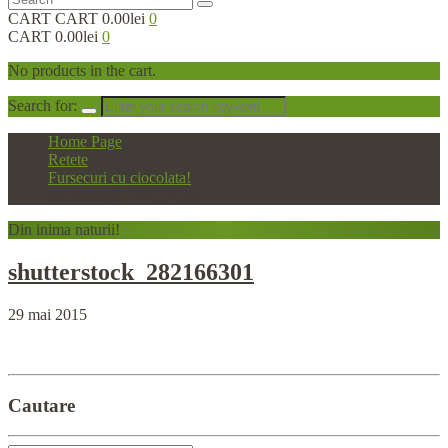
CART
CART
0.00lei
0
CART
0.00lei
0
No products in the cart.
Search for:
Home Page
Retete
Fursecuri cu ciocolata!
shutterstock_282166301
Din
inima naturii!
shutterstock_282166301
29 mai 2015
Cautare