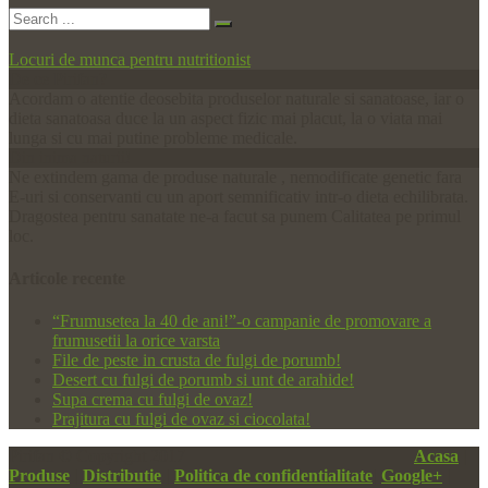
Locuri de munca pentru nutritionist
De ce Pirifan?
Acordam o atentie deosebita produselor naturale si sanatoase, iar o
dieta sanatoasa duce la un aspect fizic mai placut, la o viata mai
lunga si cu mai putine probleme medicale.
Din inima naturii!
Ne extindem gama de produse naturale , nemodificate genetic fara
E-uri si conservanti cu un aport semnificativ intr-o dieta echilibrata.
Dragostea pentru sanatate ne-a facut sa punem Calitatea pe primul
loc.
Articole
recente
“Frumusetea la 40 de ani!”-o campanie de promovare a
frumusetii la orice varsta
File de peste in crusta de fulgi de porumb!
Desert cu fulgi de porumb si unt de arahide!
Supa crema cu fulgi de ovaz!
Prajitura cu fulgi de ovaz si ciocolata!
Pirifan © Copyright 2017
Acasa
|
Produse
|
Distributie
|
Politica de confidentialitate
|
Google+
|