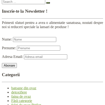
Inscrie-te
la Newsletter !
Primesti sfaturi pentru a avea o alimentatie sanatoasa, noutati despre
noi si reduceri speciale la lansari de produse !
Nume:
Prenume:
Adresa Email:
Categorii
batoane din ovaz
detoxifiere
faina de ovaz
Fără categorie
fulgi de ovaz Pirifan