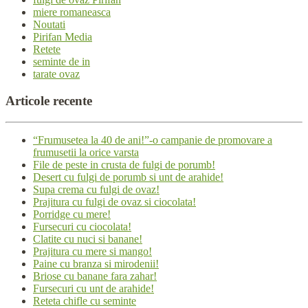
miere romaneasca
Noutati
Pirifan Media
Retete
seminte de in
tarate ovaz
Articole
recente
“Frumusetea la 40 de ani!”-o campanie de promovare a
frumusetii la orice varsta
File de peste in crusta de fulgi de porumb!
Desert cu fulgi de porumb si unt de arahide!
Supa crema cu fulgi de ovaz!
Prajitura cu fulgi de ovaz si ciocolata!
Porridge cu mere!
Fursecuri cu ciocolata!
Clatite cu nuci si banane!
Prajitura cu mere si mango!
Paine cu branza si mirodenii!
Briose cu banane fara zahar!
Fursecuri cu unt de arahide!
Reteta chifle cu seminte