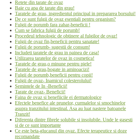
Retete din tarate de ovaz
Baie cu apa de tarate din grau!
Taratele de grau, ingredientul principal in prepararea borsului!
De ce sunt fulgii de ovaz esentiali pentru organism?
Fulgii de porumb fara zahar-beneficii !
Cum se fabrica fulgii de porumb!
Procedeul tehnologic de obtinere al fulgilor de ovaz!
Fulgii de ovaz fin,beneficii pentru sanatate!
Fulgii de porumb- sugestii de consum!
Includeti taratele de grau in painea de casa!
Utilizarea taratelor de ovaz in cosmetica!
Taratele de grau,o minune pentru piele!
Taratele de grau,bogate in aminoacizi!
Fulgii de porumb,beneficii pentru copii!
Fulgii de ovaz- Inamicul colesterolului!
Semintele de In -Beneficii!
Tarate de ovaz- Beneficii!
Faina de ovaz si benefiicile ei dermatologice
Efectele benefice ale prunelor, curmalelor si smochinelor
asupra tranzitului intestinal. Asa au luat nastere batoanele
Tranzit!
Diferenta dintre fibrele solubile si insolubile. Unde le gasesti
si de ce sunt importante
Ce este beta-glucanul din ovaz. Efecte terapeutice si doze
recomandate