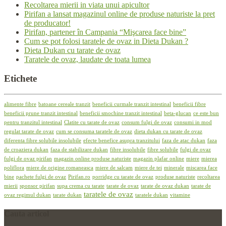
Recoltarea mierii in viata unui apicultor
Pirifan a lansat magazinul online de produse naturiste la pret
de producator!
Pirifan, partener în Campania “Mişcarea face bine”
Cum se pot folosi taratele de ovaz in Dieta Dukan ?
Dieta Dukan cu tarate de ovaz
Taratele de ovaz, laudate de toata lumea
Etichete
alimente fibre
batoane cereale tranzit
beneficii curmale tranzit intestinal
beneficii fibre
beneficii prune tranzit intestinal
beneficii smochine tranzit intestinal
beta-glucan
ce este bun
pentru tranzitul intestinal
Clatite cu tarate de ovaz
consum fulgi de ovaz
consumi in mod
regulat tarate de ovaz
cum se consuma taratele de ovaz
dieta dukan cu tarate de ovaz
diferenta fibre solubile insolubile
efecte benefice asupra tranzitului
faza de atac dukan
faza
de croaziera dukan
faza de stabilizare dukan
fibre insolubile
fibre solubile
fulgi de ovaz
fulgi de ovaz pirifan
magazin online produse naturiste
magazin plafar online
miere
mierea
poliflora
miere de origine romaneasca
miere de salcam
miere de tei
minerale
miscarea face
bine
pachete fulgi de ovaz
Pirifan.ro
porridge cu tarate de ovaz
produse naturiste
recoltarea
mierii
sponsor pirifan
supa crema cu tarate
tarate de ovaz
tarate de ovaz dukan
tarate de
taratele de ovaz
ovaz regimul dukan
tarate dukan
taratele dukan
vitamine
Cauta
articol