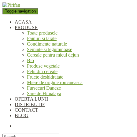
Folosim cookie-uri pentru a
personaliza conținutul și anunțurile, pentru a oferi funcții de rețele
Toggle navigation
sociale și pentru a analiza traficul. De asemenea, le oferim partenerilor
de rețele sociale, de publicitate și de analize informații cu privire la
ACASA
modul în care folosiți site-ul nostru. Aceștia le pot combina cu alte
PRODUSE
informații oferite de dvs. sau culese în urma folosirii serviciilor lor.
Toate produsele
Okay, thanks
Fainuri si tarate
Condimente naturale
Seminte si leguminoase
Cereale pentru micul dejun
Bio
Produse vegetale
Felii din cereale
Fructe deshidratate
Miere de origine romaneasca
Fursecuri Daneze
Sare de Himalaya
OFERTA LUNII
DISTRIBUTIE
CONTACT
BLOG